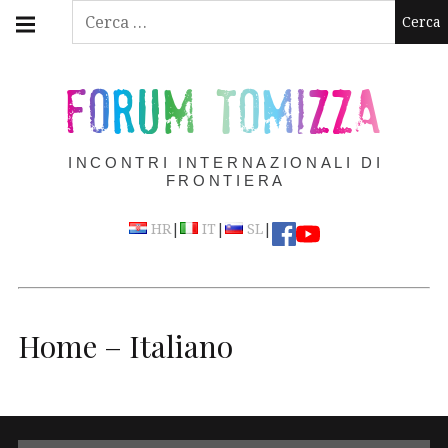
Skip
Main
Ricerca
navigation
to
per:
Menu
content
FORUM TOMIZZA
INCONTRI INTERNAZIONALI DI
FRONTIERA
|
|
|
HR
IT
SL
Home – Italiano