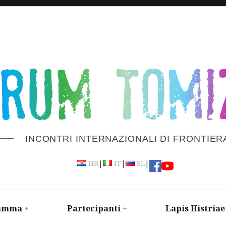
ORUM TOMI
INCONTRI INTERNAZIONALI DI FRONTIER
|
|
|
HR
IT
SL
amma
Partecipanti
Lapis Histriae