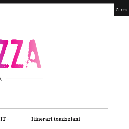
ZZA
A
 IT
Itinerari tomizziani