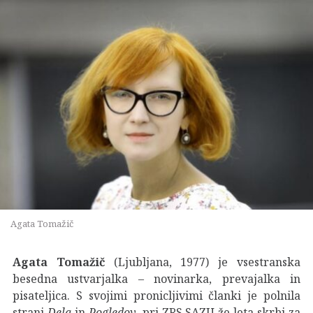
Agata Tomažič
Agata Tomažič
(Ljubljana, 1977) je vsestranska
besedna ustvarjalka – novinarka, prevajalka in
pisateljica. S svojimi pronicljivimi članki je polnila
strani
Dela
in
Pogledov
, pri ZRS SAZU že leta skrbi za