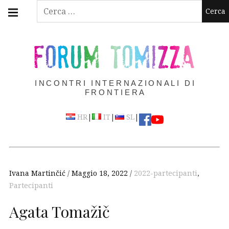
Skip
Main
Ricerca
navigation
to
per:
Menu
content
FORUM TOMIZZA
INCONTRI INTERNAZIONALI DI
FRONTIERA
|
|
|
HR
IT
SL
Ivana Martinčić
Maggio 18, 2022
2022-partecipanti
,
Partecipanti
Agata Tomažič