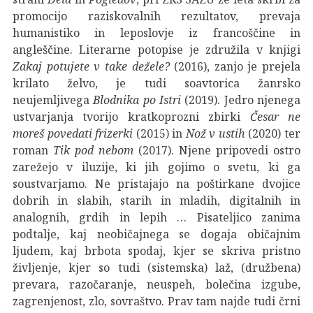
promocijo raziskovalnih rezultatov, prevaja
humanistiko in leposlovje iz francoščine in
angleščine. Literarne potopise je združila v knjigi
Zakaj potujete v take dežele?
(2016), zanjo je prejela
krilato želvo, je tudi soavtorica žanrsko
neujemljivega
Blodnika po Istri
(2019). Jedro njenega
ustvarjanja tvorijo kratkoprozni zbirki
Česar ne
moreš povedati frizerki
(2015) in
Nož v ustih
(2020) ter
roman
Tik pod nebom
(2017). Njene pripovedi ostro
zarežejo v iluzije, ki jih gojimo o svetu, ki ga
soustvarjamo. Ne pristajajo na poštirkane dvojice
dobrih in slabih, starih in mladih, digitalnih in
analognih, grdih in lepih … Pisateljico zanima
podtalje, kaj neobičajnega se dogaja običajnim
ljudem, kaj brbota spodaj, kjer se skriva pristno
življenje, kjer so tudi (sistemska) laž, (družbena)
prevara, razočaranje, neuspeh, bolečina izgube,
zagrenjenost, zlo, sovraštvo. Prav tam najde tudi črni