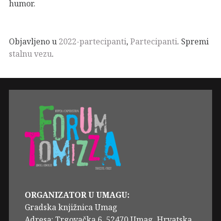
humor.
Objavljeno u
2022-partecipanti
,
Partecipanti
. Spremi
stalnu vezu
.
ORGANIZATOR U UMAGU:
Gradska knjižnica Umag
Adresa: Trgovačka 6, 52470 Umag, Hrvatska