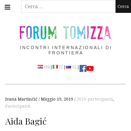
Skip
Main
Ricerca
navigation
to
per:
Menu
content
FORUM TOMIZZA
INCONTRI INTERNAZIONALI DI
FRONTIERA
|
|
|
HR
IT
SL
Ivana Martinčić
Maggio 19, 2019
2019-partecipanti
,
Partecipanti
Aida Bagić