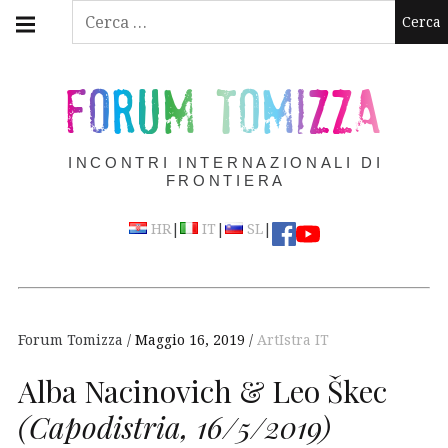
Skip
Main
Ricerca
navigation
to
per:
Menu
content
FORUM TOMIZZA
INCONTRI INTERNAZIONALI DI
FRONTIERA
|
|
|
HR
IT
SL
Forum Tomizza
Maggio 16, 2019
ArtIstra IT
Alba Nacinovich & Leo Škec
(Capodistria, 16/5/2019)