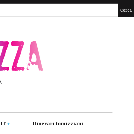
ZZA
A
 IT
Itinerari tomizziani