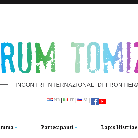
ORUM TOMI
INCONTRI INTERNAZIONALI DI FRONTIER
|
|
|
HR
IT
SL
amma
Partecipanti
Lapis Histriae