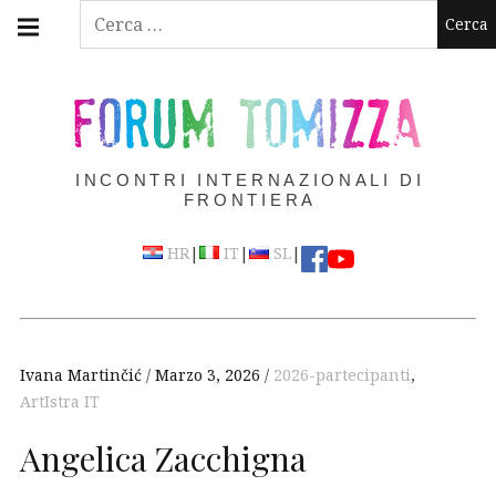
Skip
Main
Ricerca
navigation
to
per:
Menu
content
FORUM TOMIZZA
INCONTRI INTERNAZIONALI DI
FRONTIERA
|
|
|
HR
IT
SL
Ivana Martinčić
Marzo 3, 2026
2026-partecipanti
,
ArtIstra IT
Angelica Zacchigna