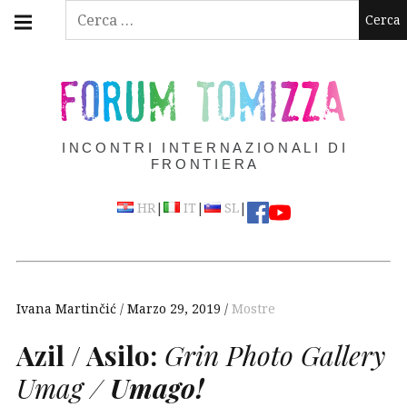
Skip
Main
Ricerca
navigation
to
per:
Menu
content
FORUM TOMIZZA
INCONTRI INTERNAZIONALI DI
FRONTIERA
|
|
|
HR
IT
SL
Ivana Martinčić
Marzo 29, 2019
Mostre
Azil / Asilo:
Grin Photo Gallery
Umag /
Umago!