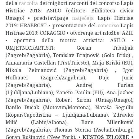
della
raccolta
dei migliori racconti del concorso Lapis
Histriae 2018: ASILO (editore: Biblioteca civica
Umago) • predstavljanje
natječaja
Lapis Histriae
2019: HRABROST • presentazione del
concorso
Lapis
Histriae 2019: CORAGGIO • otvorenje art izložbe: AZIL
• apertura della mostra artistica: ASILO •
UMJETNICI/ARTISTI: Goran Trbuljak
(Zagreb/Zagabria), Tomislav Brajnović (Golo Brdo) ,
Annamaria Castellan (Trst/Trieste), Maja Briski (EU),
Nikola Zelmanović (Zagreb/Zagabria) , Igor
Hofbauer (Zagreb/Zagabria), Duje Jurić
(Zagreb/Zagabria), Andrej Furlan
(Ljubljana/Lubiana), Zaneto Paulin (EU), Ana Jazbec
(Zagreb/Zagabria), Robert Sironi (Umag/Umago),
Danilo Dučak (Motovun/Montona), Nataša Segulin
(Kopar/Capodistria – Ljubljana/Lubiana), Zdravko
Milić (Labin/Albona), Bane Milenković
(Zagreb/Zagabria), Thomas Sterna (Aschaffenburg),
Goran Rušinović (New York), •
KUSTOS IZLOŽBE •