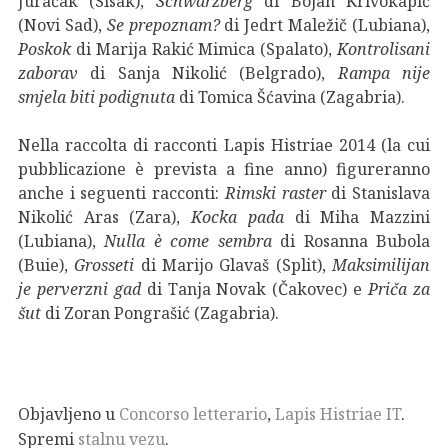
Juračak (Sisak),
Schwarzberg
di Bojan Krivokapić
(Novi Sad),
Se prepoznam?
di Jedrt Maležič (Lubiana),
Poskok
di Marija Rakić Mimica (Spalato),
Kontrolisani
zaborav
di Sanja Nikolić (Belgrado),
Rampa nije
smjela biti podignuta
di Tomica Šćavina (Zagabria).
Nella raccolta di racconti Lapis Histriae 2014 (la cui
pubblicazione è prevista a fine anno) figureranno
anche i seguenti racconti:
Rimski raster
di Stanislava
Nikolić Aras (Zara),
Kocka pada
di Miha Mazzini
(Lubiana),
Nulla è come sembra
di Rosanna Bubola
(Buie),
Grosseti
di Marijo Glavaš (Split),
Maksimilijan
je perverzni gad
di Tanja Novak (Čakovec) e
Priča za
šut
di Zoran Pongrašić (Zagabria).
Objavljeno u
Concorso letterario
,
Lapis Histriae IT
.
Spremi
stalnu vezu
.