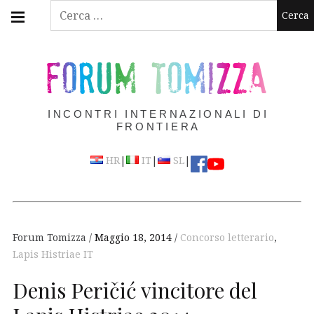
Skip
Main
Ricerca
navigation
to
per:
Menu
content
FORUM TOMIZZA
INCONTRI INTERNAZIONALI DI
FRONTIERA
|
|
|
HR
IT
SL
Forum Tomizza
Maggio 18, 2014
Concorso letterario
,
Lapis Histriae IT
Denis Peričić vincitore del