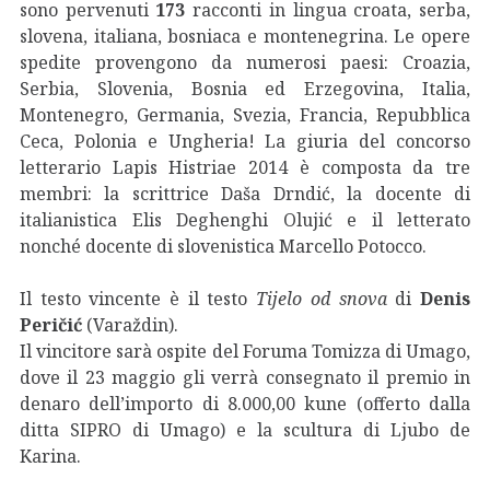
sono pervenuti
173
racconti in lingua croata, serba,
slovena, italiana, bosniaca e montenegrina. Le opere
spedite provengono da numerosi paesi: Croazia,
Serbia, Slovenia, Bosnia ed Erzegovina, Italia,
Montenegro, Germania, Svezia, Francia, Repubblica
Ceca, Polonia e Ungheria! La giuria del concorso
letterario Lapis Histriae 2014 è composta da tre
membri: la scrittrice Daša Drndić, la docente di
italianistica Elis Deghenghi Olujić e il letterato
nonché docente di slovenistica Marcello Potocco.
Il testo vincente è il testo
Tijelo od snova
di
Denis
Peričić
(Varaždin).
Il vincitore sarà ospite del Foruma Tomizza di Umago,
dove il 23 maggio gli verrà consegnato il premio in
denaro dell’importo di 8.000,00 kune (offerto dalla
ditta SIPRO di Umago) e la scultura di Ljubo de
Karina.