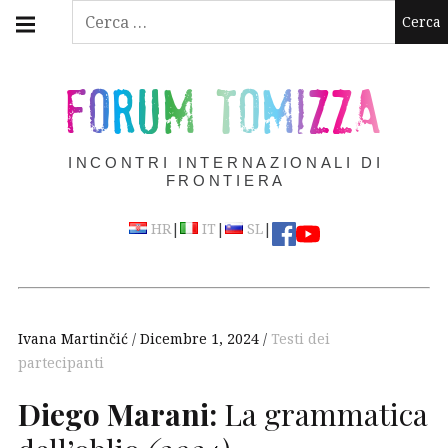
Skip
Main
Ricerca
navigation
to
per:
Menu
content
FORUM TOMIZZA
INCONTRI INTERNAZIONALI DI
FRONTIERA
|
|
|
HR
IT
SL
Ivana Martinčić
Dicembre 1, 2024
Testi dei
partecipanti
Diego Marani:
La grammatica