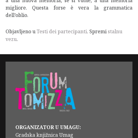
a una nuova memoria, se si vuole, a una memoria
migliore. Questa forse è vera la grammatica
dell’oblio.
Objavljeno u
Testi dei partecipanti
. Spremi
stalnu
vezu
.
ORGANIZATOR U UMAGU:
Gradska knjižnica Umag