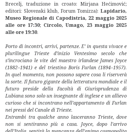
Brecelj, traduzione in croato: Mirjana Hećimović;
editori: Slovenski klub, Forum Tomizza):
Lapidario,
Museo Regionale di Capodistria, 22 maggio 2025
alle ore 17:30
;
Circolo, Umago, 23 maggio 2025
alle ore 19:30
.
Porto di incontri, arrivi, partenze. E’ in questa vivace e
plurilingue Trieste d’inizio Ventesimo secolo che
s’incrociano le vite del maestro irlandese James Joyce
(1882–1941) e del triestino Boris Furlan (1894–1957).
In quel momento, non possono sapere cosa li riserverà
la sorte. Il futuro gigante della letteratura mondiale e il
futuro preside della Facoltà di Giurisprudenza di
Lubiana sono solo un insegnante di inglese e un allievo
curioso che si incontrano nell’appartamento di Furlan
nei pressi del Canale di Trieste.
Entrambi tra qualche anno lasceranno Trieste, dove
non si sentiranno più a casa. Joyce, dopo l’arrivo
dell’Italia, sentirà la mancanza dell’anima cosmopolita