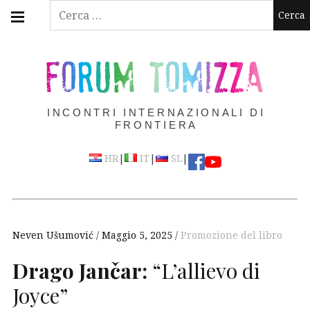
Skip
Main
Ricerca
navigation
to
per:
Menu
content
FORUM TOMIZZA
INCONTRI INTERNAZIONALI DI
FRONTIERA
|
|
|
HR
IT
SL
Neven Ušumović
Maggio 5, 2025
Promozione del libro
Drago Jančar:
“L’allievo di
Joyce”