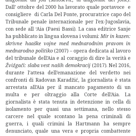
Dall’ ottobre del 2000 ha lavorato quale portavoce e
consigliere di Carla Del Ponte, procuratrice capo del
Tribunale penale internazionale per l’ex-Jugoslavia,
con sede all ‘Aia (Paesi Bassi). La casa editrice Sanje
ha pubblicato in lingua slovena i volumi:
Mir in kazen:
skrivne haaške vojne med mednarodnim pravom in
mednarodno politiko
(2007) – opera dedicata al lavoro
del tribunale dell’Aia e al coraggio di dire la verità e
Žvižgači: slaba vest naših demokracij
(2017). Nel 2016,
durante l’attesa dell’emanazione del verdetto nei
confronti di Radovan Karadžić, la giornalista è stata
arrestata all’Aia per il mancato pagamento di un
multa e per oltraggio alla Corte dell’Aia. La
giornalista è stata tenuta in detenzione in cella di
isolamento per quasi una settimana, nello stesso
carcere nel quale scontano la pena criminali di
guerra, i quali crimini la Hartmann ha sempre
denunciato, quale una vera e propria combattente