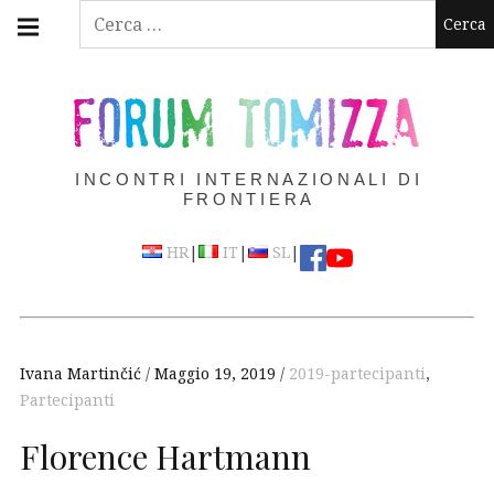
Skip
Main
Ricerca
navigation
to
per:
Menu
content
FORUM TOMIZZA
INCONTRI INTERNAZIONALI DI
FRONTIERA
|
|
|
HR
IT
SL
Ivana Martinčić
Maggio 19, 2019
2019-partecipanti
,
Partecipanti
Florence Hartmann