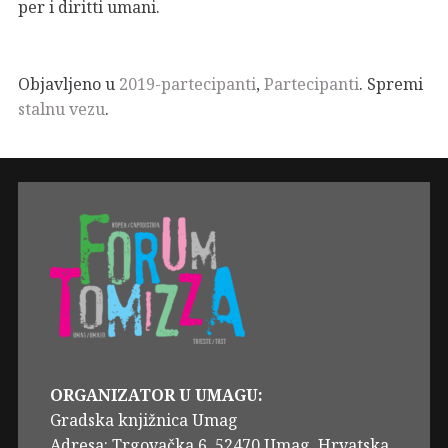
per i diritti umani.
Objavljeno u
2019-partecipanti
,
Partecipanti
. Spremi
stalnu vezu
.
ORGANIZATOR U UMAGU:
Gradska knjižnica Umag
Adresa: Trgovačka 6, 52470 Umag, Hrvatska