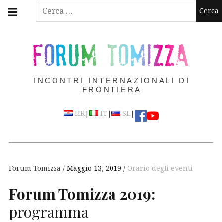
Skip
Main
Ricerca
navigation
to
per:
Menu
content
FORUM TOMIZZA
INCONTRI INTERNAZIONALI DI
FRONTIERA
|
|
|
HR
IT
SL
Forum Tomizza
Maggio 13, 2019
Orario degli eventi
Forum Tomizza 2019:
programma