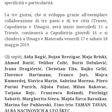
specificità e particolarità.
La tre giorni, che si sviluppa grazie all'esemplare
collaborazione di tre paesi e di tre città (Trieste,
Capodistria e Umago), avrà inizio mercoledì 15 a
Trieste, continuerà a Capodistria giovedì 16 e si
chiuderà a Umago e Materada venerdì 17 e sabato 18
maggio 2019.
Gli ospiti:
Aida Bagić, Bojan Brezigar, Maja Briski,
Ahmed Burić, Velibor Čolić, Boris Dežulović,
Ivana Dragičević, Christian Elia, Rajko Grlić,
Florence Hartmann, Franco Juri, Mojca
Kumerdej, Slavica Marin, Sabrina Morena, Piero
Purini Purich, Aljoša Pužar, Milan Rakovac,
Tatjana Rojc, Francesca Rolandi, Pierluigi
Sabatti, Margherita Stera, Majda Širca Ravnikar,
Marina Šur Puhlovski, Etno trio TAMAN TAVAN,
ALBA NACINOVICH & LEO ŠKEC
…