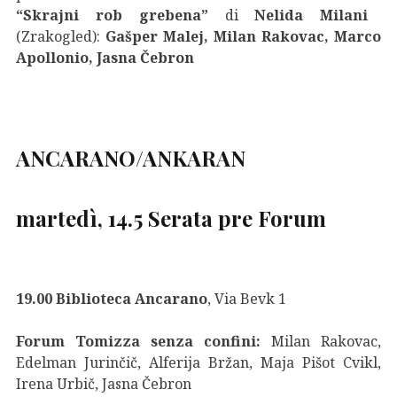
“Skrajni rob grebena”
di
Nelida Milani
(Zrakogled):
Gašper Malej, Milan Rakovac, Marco
Apollonio, Jasna Čebron
ANCARANO/ANKARAN
martedì, 14.5
Serata pre Forum
19.00 Biblioteca Ancarano
, Via Bevk 1
Forum Tomizza senza confini:
Milan Rakovac,
Edelman Jurinčič, Alferija Bržan, Maja Pišot Cvikl,
Irena Urbič, Jasna Čebron