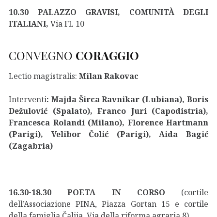
10.30 PALAZZO GRAVISI, COMUNITÀ DEGLI
ITALIANI,
Via FL 10
CONVEGNO
CORAGGIO
Lectio magistralis:
Milan Rakovac
Interventi
:
Majda Širca Ravnikar (Lubiana), Boris
Dežulović (Spalato), Franco Juri (Capodistria),
Francesca Rolandi (Milano), Florence Hartmann
(Parigi), Velibor Čolić (Parigi), Aida Bagić
(Zagabria)
16.30-18.30 POETA IN CORSO
(cortile
dell’Associazione PINA, Piazza Gortan 15 e cortile
della famiglia Čalija, Via della riforma agraria 8)