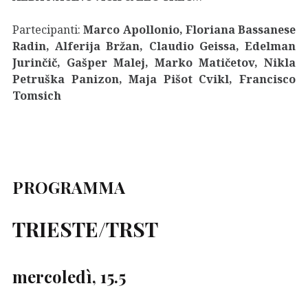
Partecipanti:
Marco Apollonio, Floriana Bassanese
Radin, Alferija Bržan, Claudio Geissa, Edelman
Jurinčič, Gašper Malej, Marko Matičetov, Nikla
Petruška Panizon, Maja Pišot Cvikl, Francisco
Tomsich
PROGRAMMA
TRIESTE/TRST
mercoledì, 15.5