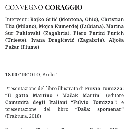
CONVEGNO
CORAGGIO
Interventi:
Rajko Grlić (Montona, Ohio), Christian
Elia (Milano), Mojca Kumerdej (Lubiana), Marina
Šur Puhlovski (Zagabria), Piero Purini Purich
(Trieste), Ivana Dragičević (Zagabria), Aljoša
Pužar (Fiume)
18.00 CIRCOLO
, Brolo 1
Presentazione del libro illustrato di
Fulvio Tomizza:
“
Il gatto Martino / Mačak Martin
”
(editore
Comunità degli Italiani
“
Fulvio Tomizza
”
)
e
presentazione del libro
“
Daša: spomenar
”
(Fraktura, 2018)