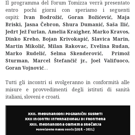
Il programma del Forum Tomizza verrà presentato
entro pochi giorni con speriamo i seguenti
ospiti:
Ivan Bodrožić, Goran Božićević, Maja
Briski, Jasna Čebron, Shura Dumanić, Saša Ilić,
Jedrt Jež Furlan, Amelia Kraigher, Marko Kravos,
Dinko Kreho, Bojan Krivokapić, Slavica Marin,
Martin Mikolič, Milan Rakovac, Evelina Rudan,
Marko Rudelić, Selma Skenderović, Primož
Sturman, Marcel Štefančič jr., Joel Valifuoco,
Goran Vojnović
…
Tutti gli incontri si svolgeranno in conformità alle
misure e provvedimenti degli istituti di sanità
italiani, sloveni e croati.