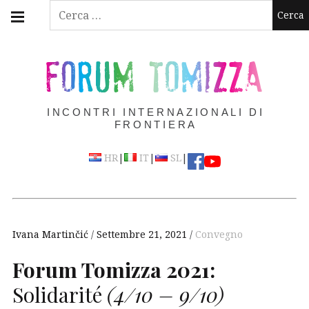
Skip
Main
Ricerca
navigation
to
per:
Menu
content
FORUM TOMIZZA
INCONTRI INTERNAZIONALI DI
FRONTIERA
|
|
|
HR
IT
SL
Ivana Martinčić
Settembre 21, 2021
Convegno
Forum Tomizza 2021:
Solidarité
(4/10 – 9/10)