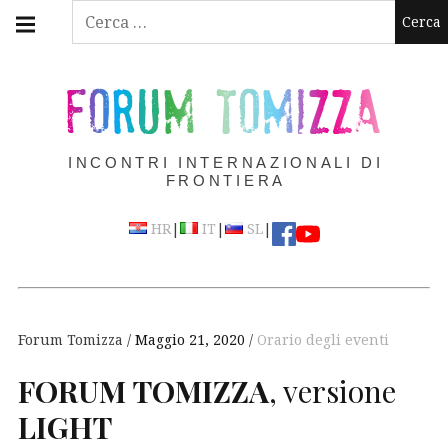
Skip
Main
Ricerca
navigation
to
per:
Menu
content
FORUM TOMIZZA
INCONTRI INTERNAZIONALI DI
FRONTIERA
|
|
|
HR
IT
SL
Forum Tomizza
Maggio 21, 2020
Orario degli eventi
FORUM
TOMIZZA
, versione
LIGHT