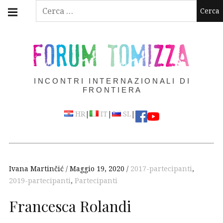
Skip
Main
Ricerca
navigation
to
per:
Menu
content
FORUM TOMIZZA
INCONTRI INTERNAZIONALI DI
FRONTIERA
|
|
|
HR
IT
SL
Ivana Martinčić
Maggio 19, 2020
2017-partecipanti
,
2019-partecipanti
,
Partecipanti
Francesca Rolandi