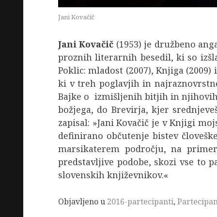
Jani Kovačič
Jani Kovačič
(1953) je družbeno angaž
proznih literarnih besedil, ki so izš
Poklic: mladost (2007), Knjiga (2009) 
ki v treh poglavjih in najraznovrstn
Bajke o izmišljenih bitjih in njihov
božjega, do Brevirja, kjer srednjev
zapisal: »Jani Kovačič je v Knjigi mo
definirano občutenje bistev človeške
marsikaterem področju, na primer 
predstavljive podobe, skozi vse to 
slovenskih književnikov.«
Objavljeno u
2016-partecipanti
,
Partecipan