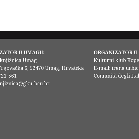
ZATOR U UMAGU:
ORGANIZATOR U
knjižnica Umag
Kulturni klub Kop
Trgovačka 6, 52470 Umag, Hrvatska
E-mail: irena.urbic
/721-561
Comunità degli Ital
knjiznica@gku-bcu.hr