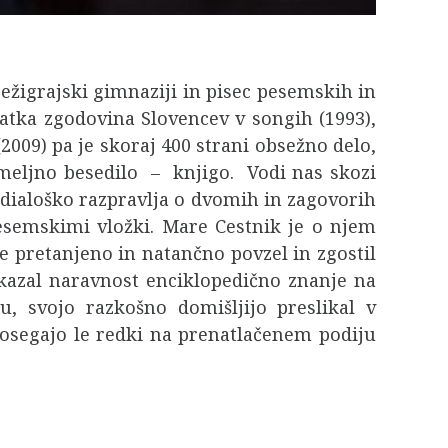
bežigrajski gimnaziji in pisec pesemskih in
kratka zgodovina Slovencev v songih (1993),
 (2009) pa je skoraj 400 strani obsežno delo,
temeljno besedilo – knjigo. Vodi nas skozi
i dialoško razpravlja o dvomih in zagovorih
pesemskimi vložki. Mare Cestnik je o njem
 je pretanjeno in natančno povzel in zgostil
dokazal naravnost enciklopedično znanje na
, svojo razkošno domišljijo preslikal v
dosegajo le redki na prenatlačenem podiju