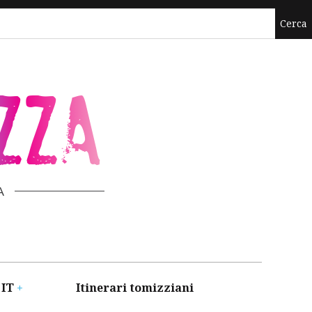
ZZA
A
 IT
Itinerari tomizziani