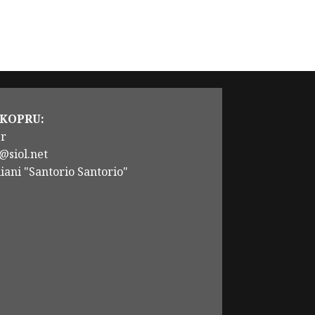
 KOPRU:
er
@siol.net
iani "Santorio Santorio"