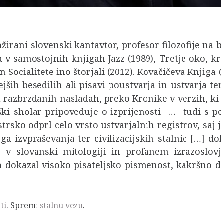
irani slovenski kantavtor, profesor filozofije na 
la v samostojnih knjigah Jazz (1989), Tretje oko, 
in Socialitete ino štorjali (2012). Kovačičeva Knjiga
ejših besedilih ali pisavi poustvarja in ustvarja 
ih razbrzdanih nasladah, preko Kronike v verzih, k
eški sholar pripoveduje o izprijenosti … tudi s 
jstrsko odprl celo vrsto ustvarjalnih registrov, saj
ga izvpraševanja ter civilizacijskih stalnic […] 
v slovanski mitologiji in profanem izrazoslovju
pa dokazal visoko pisateljsko pismenost, kakršno 
ti
. Spremi
stalnu vezu
.