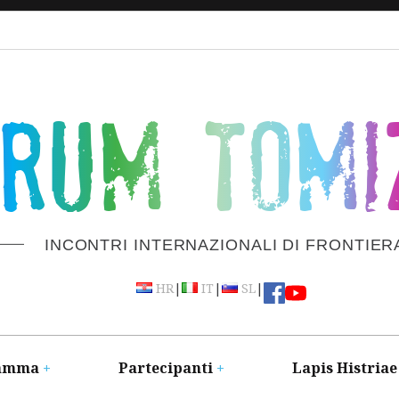
ORUM TOMI
INCONTRI INTERNAZIONALI DI FRONTIER
|
|
|
HR
IT
SL
amma
Partecipanti
Lapis Histriae