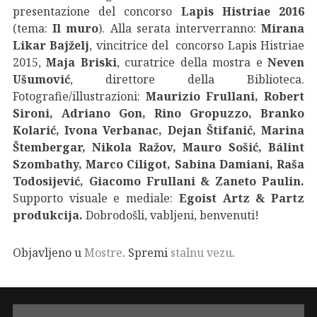
presentazione del concorso
Lapis Histriae 2016
(tema:
Il muro
). Alla serata interverranno:
Mirana
Likar Bajželj
, vincitrice del concorso Lapis Histriae
2015,
Maja Briski
, curatrice della mostra e
Neven
Ušumović
, direttore della Biblioteca.
Fotografie/illustrazioni:
Maurizio Frullani, Robert
Sironi, Adriano Gon, Rino Gropuzzo, Branko
Kolarić, Ivona Verbanac, Dejan Štifanić, Marina
Štembergar, Nikola Ražov, Mauro Sošić, Bálint
Szombathy, Marco Ciligot, Sabina Damiani, Raša
Todosijević, Giacomo Frullani & Zaneto Paulin.
Supporto visuale e mediale:
Egoist Artz & Partz
produkcija.
Dobrodošli, vabljeni, benvenuti!
Objavljeno u
Mostre
. Spremi
stalnu vezu
.