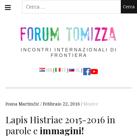
Skip
Main
Ricerca
navigation
to
per:
Menu
content
FORUM TOMIZZA
INCONTRI INTERNAZIONALI DI
FRONTIERA
|
|
|
HR
IT
SL
Ivana Martinčić
Febbraio 22, 2016
Mostre
Lapis Histriae 2015-2016 in
parole e
immagini!