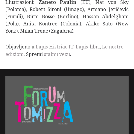
Illustrazioni:
Zaneto Paulin
(EU), Nat von Sky
(Polonia), Robert Sironi (Umago), Armano Jeričević
(Furuli), Birte Bosse (Berlino), Hassan Abdelghani
(Pola), Anita Kontrec (Colonia), Akiko Sato (New
York), Milan Trenc (Zagabria).
Objavljeno u
Lapis Histriae IT
,
Lapis-libri
,
Le nostre
edizioni
. Spremi
stalnu vezu
.