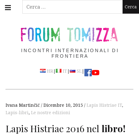
Skip
Main
Ricerca
navigation
to
per:
Menu
content
FORUM TOMIZZA
INCONTRI INTERNAZIONALI DI
FRONTIERA
|
|
|
HR
IT
SL
Ivana Martinčić
Dicembre 10, 2015
Lapis Histriae IT
,
Lapis-libri
,
Le nostre edizioni
Lapis Histriae 2016 nel
libro!