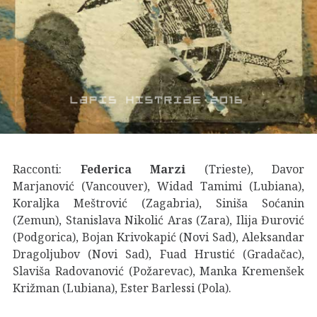
Racconti:
Federica Marzi
(Trieste), Davor
Marjanović (Vancouver), Widad Tamimi (Lubiana),
Koraljka Meštrović (Zagabria), Siniša Soćanin
(Zemun), Stanislava Nikolić Aras (Zara), Ilija Đurović
(Podgorica), Bojan Krivokapić (Novi Sad), Aleksandar
Dragoljubov (Novi Sad), Fuad Hrustić (Gradačac),
Slaviša Radovanović (Požarevac), Manka Kremenšek
Križman (Lubiana), Ester Barlessi (Pola).