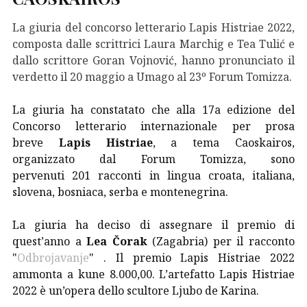
La giuria del concorso letterario Lapis Histriae 2022,
composta dalle scrittrici Laura Marchig e Tea Tulić e
dallo scrittore Goran Vojnović, hanno
pronunciato
il
verdetto il 20 maggio a Umago al 23º Forum Tomizza.
La giuria ha constatato che alla 17a edizione del
Concorso letterario internazionale per prosa
breve
Lapis Histriae
, a tema Caoskairos,
organizzato dal Forum Tomizza, sono
pervenuti 201 racconti in lingua croata, italiana,
slovena, bosniaca, serba e montenegrina.
La giuria ha deciso di assegnare il premio di
quest’anno a
Lea Čorak
(Zagabria) per il racconto
"
Odbrojavanje
" . Il premio Lapis Histriae 2022
ammonta a kune 8.000,00. L’artefatto Lapis Histriae
2022 è un’opera dello scultore Ljubo de Karina.