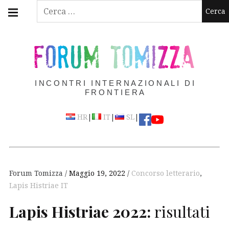
Skip
Main
Ricerca
navigation
to
per:
Menu
content
FORUM TOMIZZA
INCONTRI INTERNAZIONALI DI
FRONTIERA
|
|
|
HR
IT
SL
Forum Tomizza
Maggio 19, 2022
Concorso letterario
,
Lapis Histriae IT
Lapis Histriae 2022:
risultati