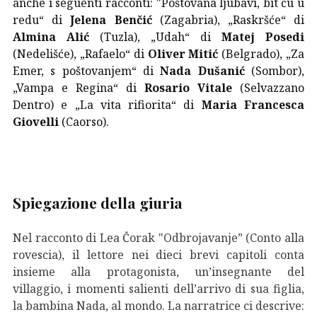
anche i seguenti racconti: "Poštovana ljubavi, bit ću u
redu“ di
Jelena Benčić
(Zagabria), „Raskršće“ di
Almina Alić
(Tuzla), „Udah“ di
Matej Posedi
(Nedelišće), „Rafaelo“ di
Oliver Mitić
(Belgrado), „Za
Emer, s poštovanjem“ di
Nada Dušanić
(Sombor),
„Vampa e Regina“ di
Rosario Vitale
(Selvazzano
Dentro) e „La vita rifiorita“ di
Maria Francesca
Giovelli
(Caorso).
Spiegazione della giuria
Nel racconto di Lea Čorak "Odbrojavanje” (Conto alla
rovescia), il lettore nei dieci brevi capitoli conta
insieme alla protagonista, un’insegnante del
villaggio, i momenti salienti dell’arrivo di sua figlia,
la bambina Nada, al mondo. La narratrice ci descrive: