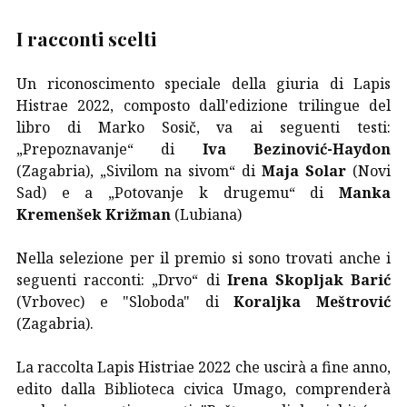
I racconti scelti
Un riconoscimento speciale della giuria di Lapis
Histrae 2022, composto dall'edizione trilingue del
libro di Marko Sosič, va ai seguenti testi:
„Prepoznavanje“ di
Iva Bezinović-Haydon
(Zagabria), „Sivilom na sivom“ di
Maja Solar
(Novi
Sad) e a „Potovanje k drugemu“ di
Manka
Kremenšek Križman
(Lubiana)
Nella selezione per il premio si sono trovati anche i
seguenti racconti: „Drvo“ di
Irena Skopljak Barić
(Vrbovec) e "Sloboda" di
Koraljka Meštrović
(Zagabria).
La raccolta Lapis Histriae 2022 che uscirà a fine anno,
edito dalla Biblioteca civica Umago, comprenderà