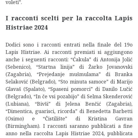
voleti”.
I racconti scelti per la raccolta Lapis
Histriae 2024
Dodici sono i racconti entrati nella finale del 19o
Lapis Histriae. Ai racconti premiati si aggiungono
anche i seguenti racconti: “Ćakula” di Antonija Jolić
(Sebenico), “Startna linija” di Žarko Jovanovski
(Zagabria), “Prejedanje mušmulama” di Branka
Selaković (Belgrado), “Sto minuta samoce” di Marijo
Glavaš (Spalato), “Spaseni pomorci” di Danilo Lučić
(Belgrado), “In če vsi pozabijo” di Selma Skenderović
(Lubiana), “Bivši” di Jelena Benčić (Zagabria),
“Dimentica, guarisci, ricorda” di Benedetta Barbetti
(Osimo) e “Čistilište” di Kristina Gavran
(Birmingham). I racconti saranno pubblicati a fine
anno nella raccolta Lapis Histriae 2024, pubblicata