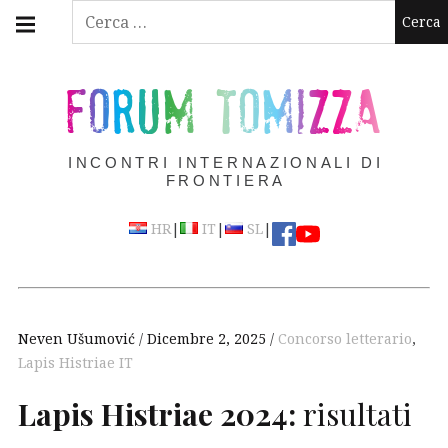
Skip
Main
Ricerca
navigation
to
per:
Menu
content
FORUM TOMIZZA
INCONTRI INTERNAZIONALI DI
FRONTIERA
|
|
|
HR
IT
SL
Neven Ušumović
Dicembre 2, 2025
Concorso letterario
,
Lapis Histriae IT
Lapis Histriae 2024:
risultati