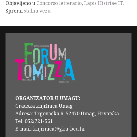
Objavljeno u
Concorso letterario
,
Lapis Histriae IT
.
Spremi
stalnu vezu
.
ORGANIZATOR U UMAGU:
Gradska knjižnica Umag
Adresa: Trgovačka 6, 52470 Umag, Hrvatska
Tel: 052/721-561
E-mail: knjiznica@gku-bcu.hr