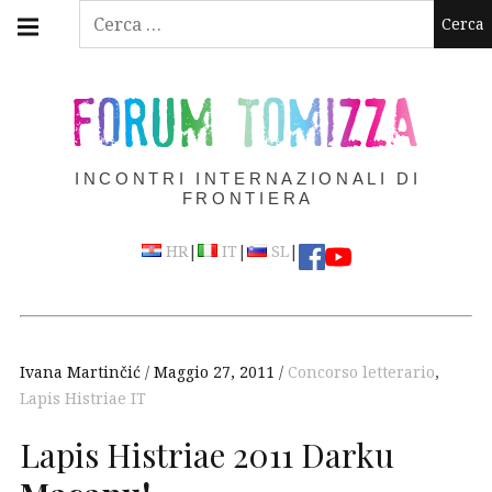
Skip
Main
Ricerca
navigation
to
per:
Menu
content
FORUM TOMIZZA
INCONTRI INTERNAZIONALI DI
FRONTIERA
|
|
|
HR
IT
SL
Ivana Martinčić
Maggio 27, 2011
Concorso letterario
,
Lapis Histriae IT
Lapis Histriae 2011 Darku