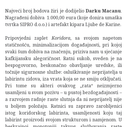
Najveći broj bodova žiri je dodijelio
Darku Macanu
.
Nagrađeni dobiva 1.000,00 eura (koje donira umaška
tvrtka SIPRO d.o.o.) i artefakt kipara Ljube de Karine.
Pripovjedni zaplet
Koridora
, sa svojom napetom
statičnošću, minimalizacijom događajnosti, pri kojoj
svaki šum dobiva na značenju, priziva nam u sjećanje
kafkijansku alegoričnost. Ratni sukob, sveden je na
bespogovorno, beskonačno obavljanje uredske, ili
točnije sigurnosne službe: osluškivanje neprijatelja u
labirintu zidova, iza vrata koja se ne smiju otključati.
Pri tome su akteri ovakvog „rata“ neizmjerno
usamljeni u svom pozivu – u pustoj bezdogađajnosti –
a razvojem radnje raste slutnja da ni neprijatelj nije
u boljem položaju. Ratnici su zapravo zarobljenici
istog koridorskog labirinta, usamljenosti koju taj
labirint proizvodi svojom strukturom i namjenom. U
beskrajnoj monotoniji takvog službovanja raste