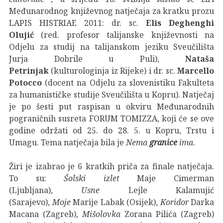
Međunarodnog književnog natječaja za kratku prozu
LAPIS HISTRIAE 2011: dr. sc.
Elis Deghenghi
Olujić
(red. profesor talijanske književnosti na
Odjelu za studij na talijanskom jeziku Sveučilišta
Jurja Dobrile u Puli),
Nataša
Petrinjak
(kulturologinja iz Rijeke) i dr. sc.
Marcello
Potocco
(docent na Odjelu za slovenistiku Fakulteta
za humanističke studije Sveučilišta u Kopru). Natječaj
je po šesti put raspisan u okviru Međunarodnih
pograničnih susreta FORUM TOMIZZA, koji će se ove
godine održati od 25. do 28. 5. u Kopru, Trstu i
Umagu. Tema natječaja bila je
Nema
granice
ima
.
Žiri je izabrao je 6 kratkih priča za finale natječaja.
To su:
Šolski izlet
Maje Cimerman
(Ljubljana),
Usne
Lejle Kalamujić
(Sarajevo),
Moje
Marije Labak (Osijek),
Koridor
Darka
Macana (Zagreb),
Mišolovka
Zorana Pilića (Zagreb)