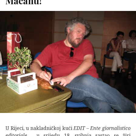
Macanu!
U Rijeci, u nakladničkoj kući
EDIT – Ente giornalistico
editoriale
, u srijedu 18. svibnja sastao se žiri