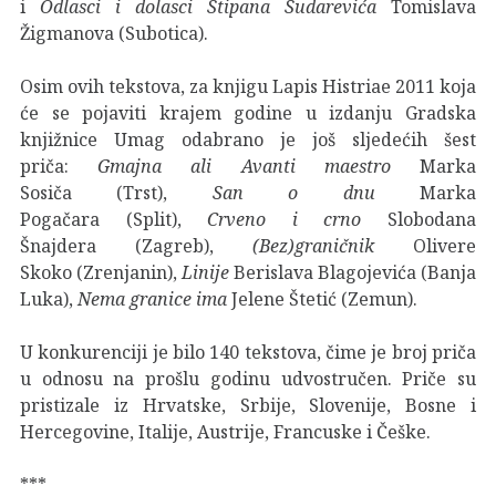
i
Odlasci i dolasci Stipana Sudarevića
Tomislava
Žigmanova (Subotica).
Osim ovih tekstova, za knjigu Lapis Histriae 2011 koja
će se pojaviti krajem godine u izdanju Gradska
knjižnice Umag odabrano je još sljedećih šest
priča:
Gmajna ali Avanti maestro
Marka
Sosiča (Trst),
San o dnu
Marka
Pogačara (Split),
Crveno i crno
Slobodana
Šnajdera (Zagreb),
(Bez)graničnik
Olivere
Skoko (Zrenjanin),
Linije
Berislava Blagojevića (Banja
Luka),
Nema granice ima
Jelene Štetić (Zemun).
U konkurenciji je bilo 140 tekstova, čime je broj priča
u odnosu na prošlu godinu udvostručen. Priče su
pristizale iz Hrvatske, Srbije, Slovenije, Bosne i
Hercegovine, Italije, Austrije, Francuske i Češke.
***