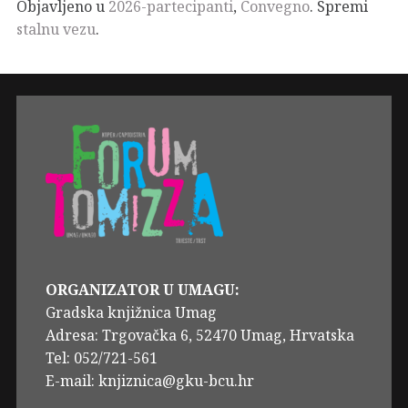
Objavljeno u
2026-partecipanti
,
Convegno
. Spremi
stalnu vezu
.
ORGANIZATOR U UMAGU:
Gradska knjižnica Umag
Adresa: Trgovačka 6, 52470 Umag, Hrvatska
Tel: 052/721-561
E-mail: knjiznica@gku-bcu.hr