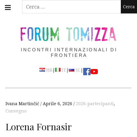
Skip
Main
Ricerca
navigation
to
per:
Menu
content
FORUM TOMIZZA
INCONTRI INTERNAZIONALI DI
FRONTIERA
|
|
|
HR
IT
SL
Ivana Martinčić
Aprile 6, 2026
2026-partecipanti
,
Convegno
Lorena Fornasir