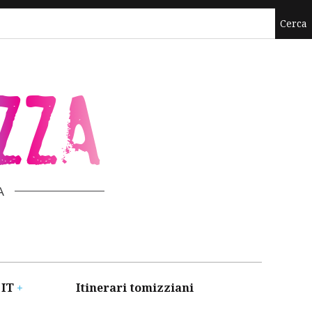
ZZA
A
 IT
Itinerari tomizziani