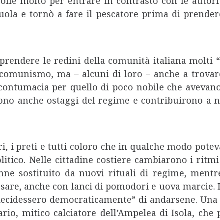
olle molto per entrare in contrasto con le autorit
cuola e tornò a fare il pescatore prima di prendere
prendere le redini della comunità italiana molti 
 comunismo, ma – alcuni di loro – anche a trovare 
contumacia per quello di poco nobile che avevano 
no anche ostaggi del regime e contribuirono a non
i, i preti e tutti coloro che in qualche modo pote
itico. Nelle cittadine costiere cambiarono i ritmi 
enne sostituito da nuovi rituali di regime, mentr
ssare, anche con lanci di pomodori e uova marcie. 
“decidessero democraticamente” di andarsene. Una s
ario, mitico calciatore dell’Ampelea di Isola, che