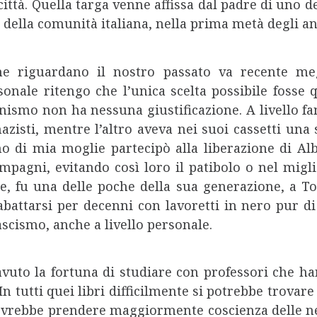
ittà. Quella targa venne affissa dal padre di uno de
 della comunità italiana, nella prima metà degli a
he riguardano il nostro passato va recente meg
onale ritengo che l’unica scelta possibile fosse q
onismo non ha nessuna giustificazione. A livello f
azisti, mentre l’altro aveva nei suoi cassetti una
o di mia moglie partecipò alla liberazione di Alb
mpagni, evitando così loro il patibolo o nel migl
, fu una delle poche della sua generazione, a Tori
attarsi per decenni con lavoretti in nero pur di no
fascismo, anche a livello personale.
avuto la fortuna di studiare con professori che h
tutti quei libri difficilmente si potrebbe trovare u
 dovrebbe prendere maggiormente coscienza delle 