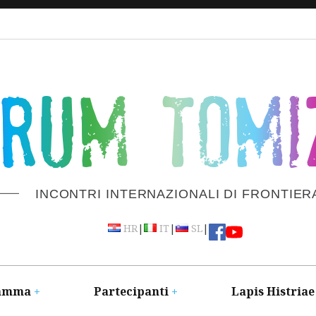
ORUM TOMI
INCONTRI INTERNAZIONALI DI FRONTIER
|
|
|
HR
IT
SL
amma
Partecipanti
Lapis Histriae