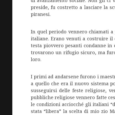
di avanzamento sociale. Non gli ci v
preside, fu costretto a lasciare la s
piranesi.
In quel periodo vennero chiamati a 
italiane. Erano venuti a costruire il
testa piovvero pesanti condanne in 
trovarono un rifugio sicuro, ma furo
loro.
I primi ad andarsene furono i maestr
a quello che era il nuovo sistema pol
susseguirsi delle feste religiose, v
pubbliche religiose vennero fatte ce
le condizioni acciocché gli italiani 
stata “libera” la scelta di mio zio M