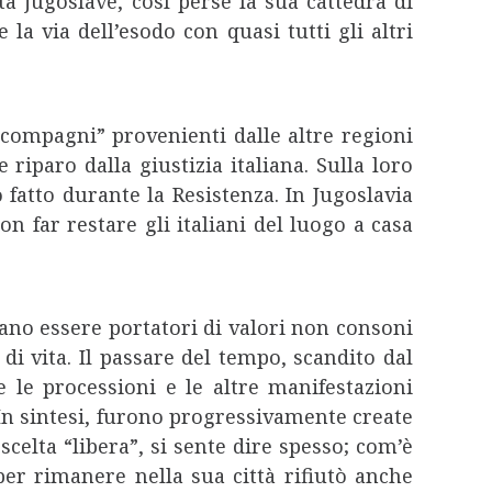
à jugoslave, così perse la sua cattedra di
 la via dell’esodo con quasi tutti gli altri
“compagni” provenienti dalle altre regioni
riparo dalla giustizia italiana. Sulla loro
fatto durante la Resistenza. In Jugoslavia
 far restare gli italiani del luogo a casa
vano essere portatori di valori non consoni
di vita. Il passare del tempo, scandito dal
e le processioni e le altre manifestazioni
In sintesi, furono progressivamente create
celta “libera”, si sente dire spesso; com’è
 per rimanere nella sua città rifiutò anche