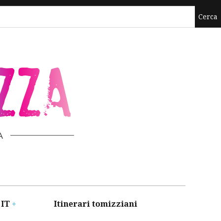
ZZA
A
 IT
Itinerari tomizziani