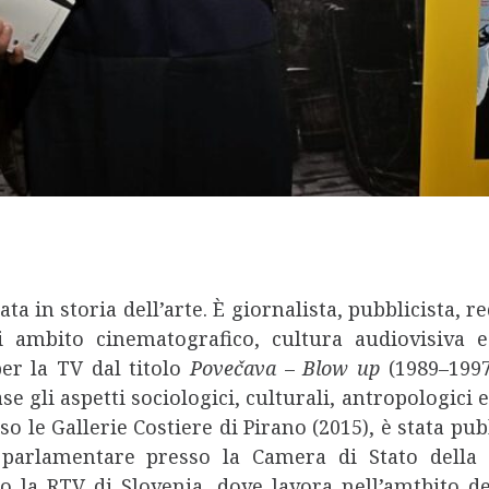
ata in storia dell’arte. È giornalista, pubblicista, 
di ambito cinematografico, cultura audiovisiva 
er la TV dal titolo
Povečava
–
Blow up
(1989–1997
li aspetti sociologici, culturali, antropologici e s
o le Gallerie Costiere di Pirano (2015), è stata pub
 parlamentare presso la Camera di Stato della R
so la RTV di Slovenia, dove lavora nell’amtbito