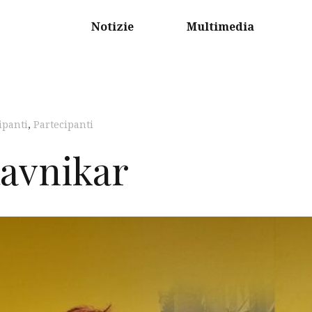
Notizie
Multimedia
ipanti
,
Partecipanti
Ravnikar