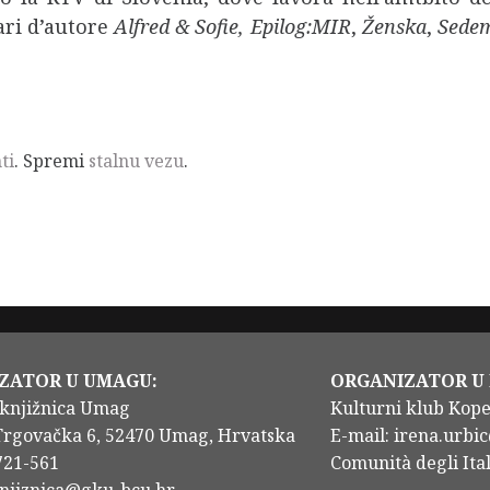
ari d’autore
Alfred & Sofie,
Epilog:MIR
,
Ženska
,
Sedem
ti
. Spremi
stalnu vezu
.
ZATOR U UMAGU:
ORGANIZATOR U
knjižnica Umag
Kulturni klub Kop
Trgovačka 6, 52470 Umag, Hrvatska
E-mail: irena.urbic
/721-561
Comunità degli Ital
knjiznica@gku-bcu.hr