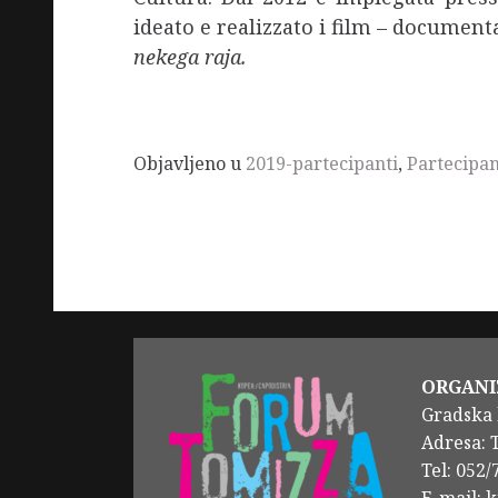
ideato e realizzato i film – document
nekega raja.
Objavljeno u
2019-partecipanti
,
Partecipan
ORGANI
Gradska 
Adresa: 
Tel: 052
E-mail: 