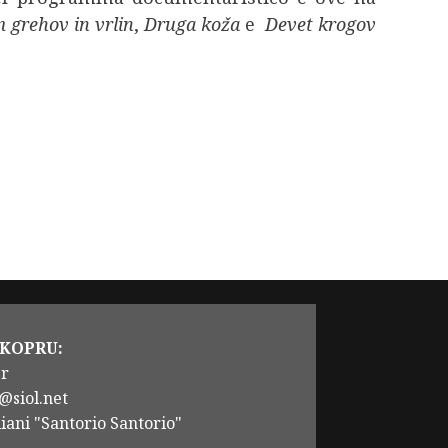
 grehov in vrlin
,
Druga koža
e
Devet krogov
 KOPRU:
er
@siol.net
iani "Santorio Santorio"