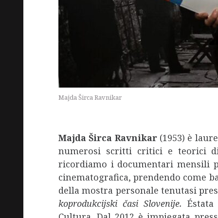
Majda Širca Ravnikar
Majda Širca Ravnikar
(1953) è laure
numerosi scritti critici e teorici 
ricordiamo i documentari mensili p
cinematografica, prendendo come base g
della mostra personale tenutasi press
koprodukcijski časi Slovenije.
Éstata
Cultura. Dal 2012 è impiegata pres