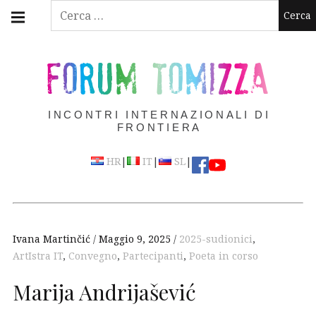
Skip
Main
Ricerca
navigation
to
per:
Menu
content
FORUM TOMIZZA
INCONTRI INTERNAZIONALI DI
FRONTIERA
|
|
|
HR
IT
SL
Ivana Martinčić
Maggio 9, 2025
2025-sudionici
,
ArtIstra IT
,
Convegno
,
Partecipanti
,
Poeta in corso
Marija Andrijašević