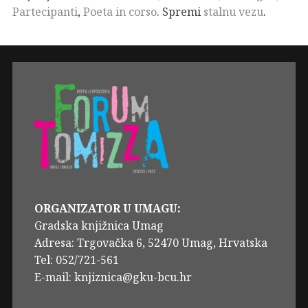
Partecipanti
,
Poeta in corso
. Spremi
stalnu vezu
.
ORGANIZATOR U UMAGU:
Gradska knjižnica Umag
Adresa: Trgovačka 6, 52470 Umag, Hrvatska
Tel: 052/721-561
E-mail: knjiznica@gku-bcu.hr