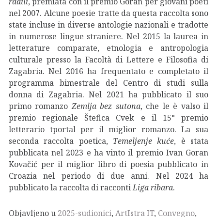
radili
, premiata con il premio Goran per giovani poeti
nel 2007. Alcune poesie tratte da questa raccolta sono
state incluse in diverse antologie nazionali e tradotte
in numerose lingue straniere. Nel 2015 la laurea in
letterature comparate, etnologia e antropologia
culturale presso la Facoltà di Lettere e Filosofia di
Zagabria. Nel 2016 ha frequentato e completato il
programma bimestrale del Centro di studi sulla
donna di Zagabria. Nel 2021 ha pubblicato il suo
primo romanzo
Zemlja bez sutona
, che le è valso il
premio regionale Štefica Cvek e il 15° premio
letterario tportal per il miglior romanzo. La sua
seconda raccolta poetica,
Temeljenje kuće
, è stata
pubblicata nel 2023 e ha vinto il premio Ivan Goran
Kovačić per il miglior libro di poesia pubblicato in
Croazia nel periodo di due anni. Nel 2024 ha
pubblicato la raccolta di racconti
Liga ribara
.
Objavljeno u
2025-sudionici
,
ArtIstra IT
,
Convegno
,