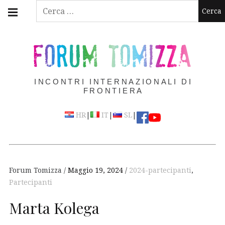
Skip
Main
Ricerca
navigation
to
per:
Menu
content
FORUM TOMIZZA
INCONTRI INTERNAZIONALI DI
FRONTIERA
|
|
|
HR
IT
SL
Forum Tomizza
Maggio 19, 2024
2024-partecipanti
,
Partecipanti
Marta Kolega