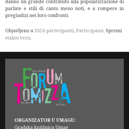
danno un grande contributo alla popolarizzazione di
parlate e stili di canto meno noti, e a rompere in
pregiudizi nei loro confronti.
Objavljeno u
2024-partecipanti
,
Partecipanti
. Spremi
stalnu vezu
.
ORGANIZATOR U UMAGU:
Gradska knjižnica Umag