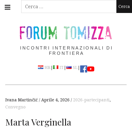
Skip
Main
Ricerca
navigation
to
per:
Menu
content
FORUM TOMIZZA
INCONTRI INTERNAZIONALI DI
FRONTIERA
|
|
|
HR
IT
SL
Ivana Martinčić
Aprile 4, 2026
2026-partecipanti
,
Convegno
Marta Verginella