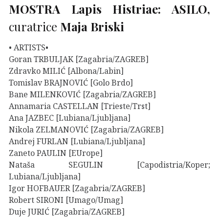
MOSTRA Lapis Histriae: ASILO,
curatrice
Maja Briski
• ARTISTS•
Goran TRBULJAK [Zagabria/ZAGREB]
Zdravko MILIĆ [Albona/Labin]
Tomislav BRAJNOVIĆ [Golo Brdo]
Bane MILENKOVIĆ [Zagabria/ZAGREB]
Annamaria CASTELLAN [Trieste/Trst]
Ana JAZBEC [Lubiana/Ljubljana]
Nikola ZELMANOVIĆ [Zagabria/ZAGREB]
Andrej FURLAN [Lubiana/Ljubljana]
Zaneto PAULIN [EUrope]
Nataša SEGULIN [Capodistria/Koper;
Lubiana/Ljubljana]
Igor HOFBAUER [Zagabria/ZAGREB]
Robert SIRONI [Umago/Umag]
Duje JURIĆ [Zagabria/ZAGREB]