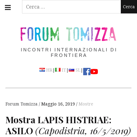
Skip
Main
Ricerca
navigation
to
per:
Menu
content
FORUM TOMIZZA
INCONTRI INTERNAZIONALI DI
FRONTIERA
|
|
|
HR
IT
SL
Forum Tomizza
Maggio 16, 2019
Mostre
Mostra
LAPIS
HISTRIAE
:
ASILO
(Capodistria, 16/5/2019)