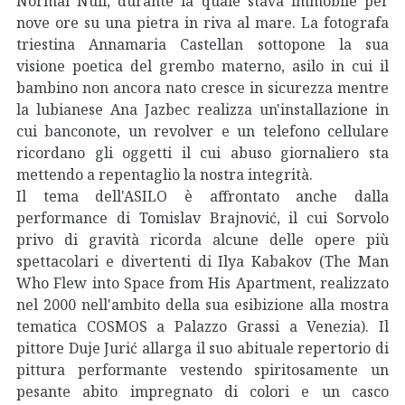
Normal Null, durante la quale stava immobile per
nove ore su una pietra in riva al mare. La fotografa
triestina Annamaria Castellan sottopone la sua
visione poetica del grembo materno, asilo in cui il
bambino non ancora nato cresce in sicurezza mentre
la lubianese Ana Jazbec realizza un'installazione in
cui banconote, un revolver e un telefono cellulare
ricordano gli oggetti il cui abuso giornaliero sta
mettendo a repentaglio la nostra integrità.
Il tema dell'ASILO è affrontato anche dalla
performance di Tomislav Brajnović, il cui Sorvolo
privo di gravità ricorda alcune delle opere più
spettacolari e divertenti di Ilya Kabakov (The Man
Who Flew into Space from His Apartment, realizzato
nel 2000 nell'ambito della sua esibizione alla mostra
tematica COSMOS a Palazzo Grassi a Venezia). Il
pittore Duje Jurić allarga il suo abituale repertorio di
pittura performante vestendo spiritosamente un
pesante abito impregnato di colori e un casco