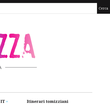
ZZA
A
 IT
Itinerari tomizziani