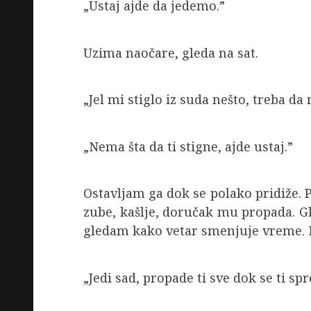
„Ustaj ajde da jedemo.”
Uzima naočare, gleda na sat.
„Jel mi stiglo iz suda nešto, treba da
„Nema šta da ti stigne, ajde ustaj.”
Ostavljam ga dok se polako pridiže. P
zube, kašlje, doručak mu propada. Gl
gledam kako vetar smenjuje vreme. Na
„Jedi sad, propade ti sve dok se ti sp