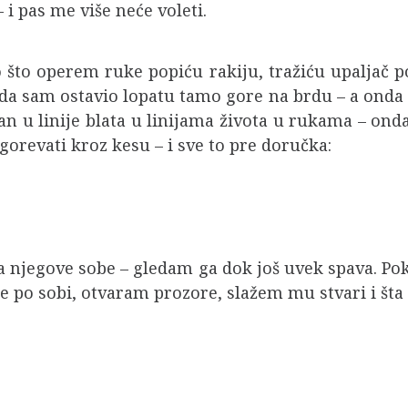
 i pas me više neće voleti.
go što operem ruke popiću rakiju, tražiću upaljač 
se da sam ostavio lopatu tamo gore na brdu – a ond
an u linije blata u linijama života u rukama – on
gorevati kroz kesu – i sve to pre doručka:
a njegove sobe – gledam ga dok još uvek spava. Po
 po sobi, otvaram prozore, slažem mu stvari i šta ć