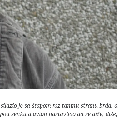
silazio je sa štapom niz tamnu stranu brda, a
 pod senku a avion nastavljao da se diže, diže,