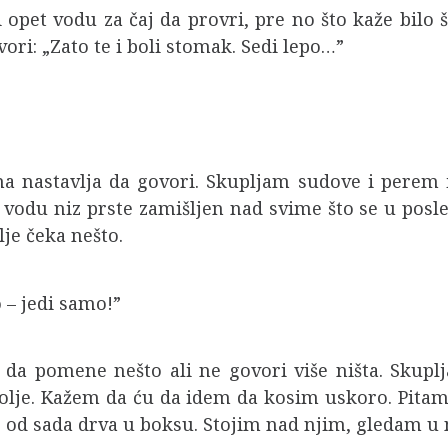
pet vodu za čaj da provri, pre no što kaže bilo 
ri: „Zato te i boli stomak. Sedi lepo…”
ma nastavlja da govori. Skupljam sudove i perem 
odu niz prste zamišljen nad svime što se u posled
lje čeka nešto.
o – jedi samo!”
a da pomene nešto ali ne govori više ništa. Sku
apolje. Kažem da ću da idem da kosim uskoro. Pit
mo od sada drva u boksu. Stojim nad njim, gledam u 