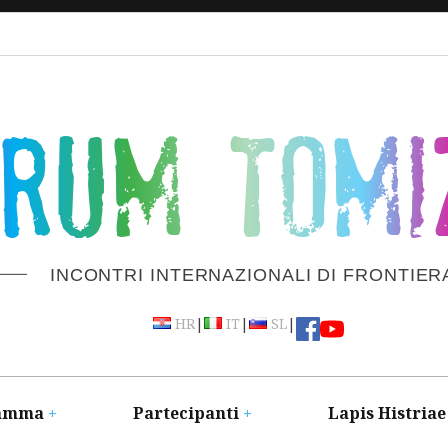
ORUM TOMI
INCONTRI INTERNAZIONALI DI FRONTIER
|
|
|
HR
IT
SL
amma
Partecipanti
Lapis Histriae