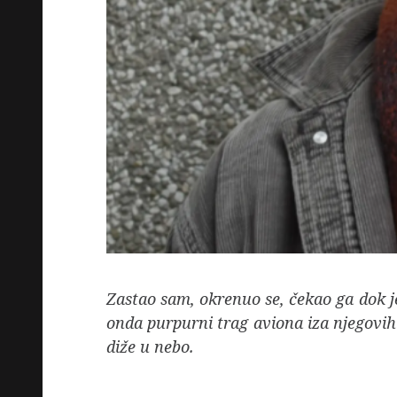
Zastao sam, okrenuo se, čekao ga dok je
onda purpurni trag aviona iza njegovih l
diže u nebo.