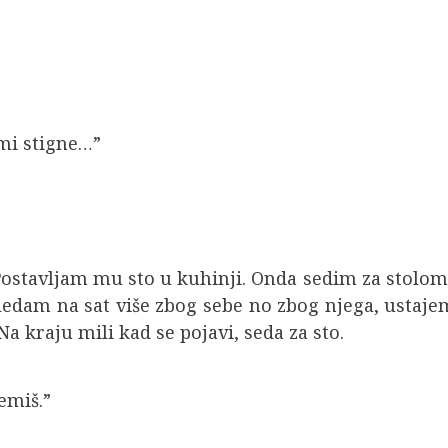
 mi stigne…”
ostavljam mu sto u kuhinji. Onda sedim za stolom d
edam na sat više zbog sebe no zbog njega, ustajem 
 kraju mili kad se pojavi, seda za sto.
remiš.”