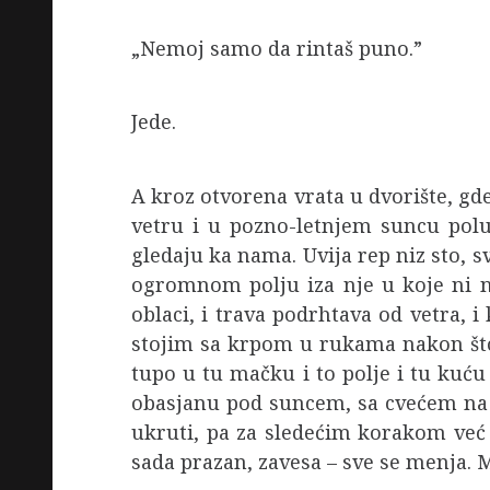
„Nemoj samo da rintaš puno.”
Jede.
A kroz otvorena vrata u dvorište, gde
vetru i u pozno-letnjem suncu poluza
gledaju ka nama. Uvija rep niz sto, s
ogromnom polju iza nje u koje ni ne
oblaci, i trava podrhtava od vetra, i
stojim sa krpom u rukama nakon što
tupo u tu mačku i to polje i tu kuću
obasjanu pod suncem, sa cvećem na t
ukruti, pa za sledećim korakom već s
sada prazan, zavesa – sve se menja. 