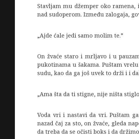
Stavljam mu džemper oko ramena, i o
nad sudoperom. Između zalogaja, govo
„Ajde ćale jedi samo molim te.”
On žvaće staro i mrljavo i u pauza
pukotinama u šakama. Puštam vrelu v
sudu, kao da ga još uvek to drži i i da
„Ama šta da ti stigne, nije ništa stigl
Voda vri i nastavi da vri. Puštam g
nazad čaj za sto, on žvaće, gleda n
da treba da se očisti boks i da drži