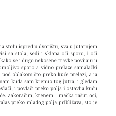
 na stolu ispred u dvorištu, sva u jutarnjem
i sa stola, sedi i sklapa oči sporo, i oči
, kako se i dugo nekošene travke povijaju u
eumoljivo sporo a vidno prelaze samalački
oji pod oblakom što preko kuće prelazi, a ja
znam kuda sam krenuo tog jutra, i gledam
lači, i povlači preko polja i ostavlja kuću
će. Zakoračim, krenem – mačka raširi oči,
alas preko mladog polja približava, sto je