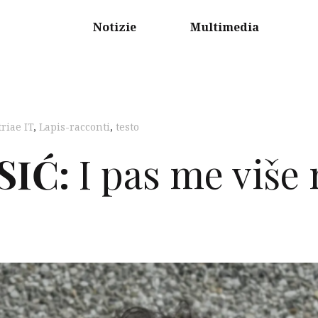
Notizie
Multimedia
triae IT
,
Lapis-racconti
,
testo
SIĆ
:
I pas me više 