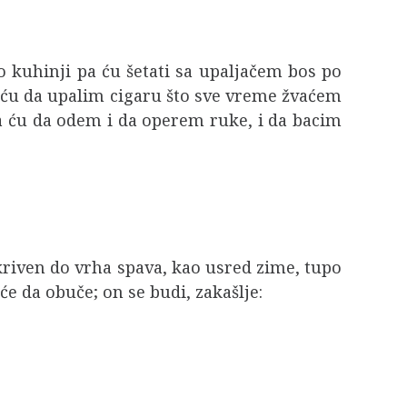
po kuhinji pa ću šetati sa upaljačem bos po
a ću da upalim cigaru što sve vreme žvaćem
da ću da odem i da operem ruke, i da bacim
kriven do vrha spava, kao usred zime, tupo
e da obuče; on se budi, zakašlje: