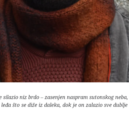
 silazio niz brdo – zasenjen naspram sutonskog neba, 
eđa što se diže iz daleka, dok je on zalazio sve dublje