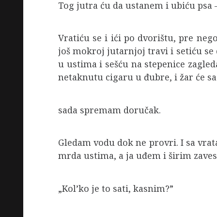
Tog jutra ću da ustanem i ubiću psa –
Vratiću se i ići po dvorištu, pre ne
još mokroj jutarnjoj travi i setiću 
u ustima i sešću na stepenice zagled
netaknutu cigaru u đubre, i žar će sa
sada spremam doručak.
Gledam vodu dok ne provri. I sa vrat
mrda ustima, a ja uđem i širim zavese
„Kol’ko je to sati, kasnim?”