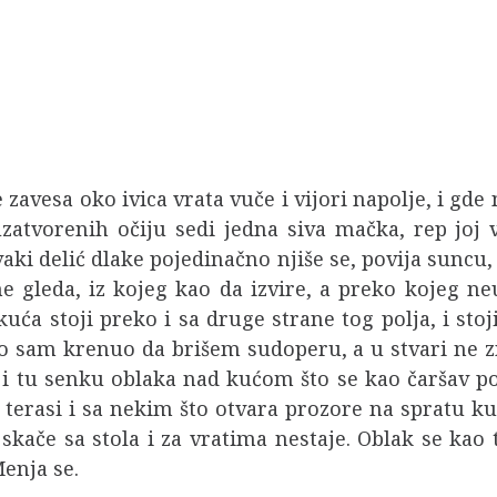
 zavesa oko ivica vrata vuče i vijori napolje, i gde
tvorenih očiju sedi jedna siva mačka, rep joj vis
vaki delić dlake pojedinačno njiše se, povija suncu
 gleda, iz kojeg kao da izvire, a preko kojeg n
 kuća stoji preko i sa druge strane tog polja, i st
 sam krenuo da brišem sudoperu, a u stvari ne 
 i tu senku oblaka nad kućom što se kao čaršav pov
erasi i sa nekim što otvara prozore na spratu ku
kače sa stola i za vratima nestaje. Oblak se kao t
Menja se.