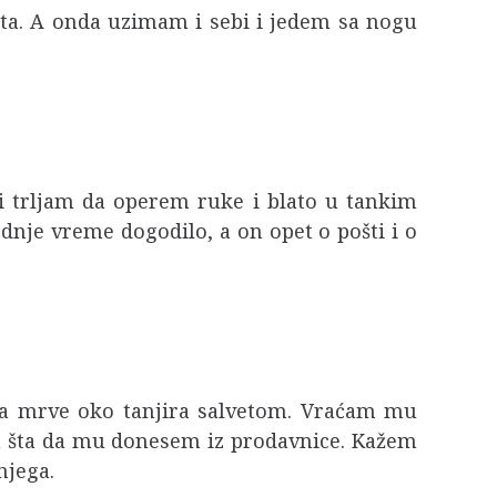
šta. A onda uzimam i sebi i jedem sa nogu
i trljam da operem ruke i blato u tankim
nje vreme dogodilo, a on opet o pošti i o
plja mrve oko tanjira salvetom. Vraćam mu
am šta da mu donesem iz prodavnice. Kažem
njega.