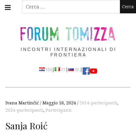
Skip
Main
Ricerca
navigation
to
per:
Menu
content
FORUM TOMIZZA
INCONTRI INTERNAZIONALI DI
FRONTIERA
|
|
|
HR
IT
SL
Ivana Martinčić
Maggio 18, 2024
2014-partecipanti
,
2024-partecipanti
,
Partecipanti
Sanja Roić