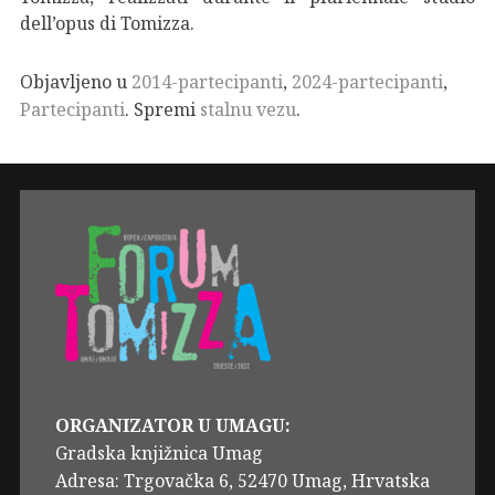
dell’opus di Tomizza.
Objavljeno u
2014-partecipanti
,
2024-partecipanti
,
Partecipanti
. Spremi
stalnu vezu
.
ORGANIZATOR U UMAGU:
Gradska knjižnica Umag
Adresa: Trgovačka 6, 52470 Umag, Hrvatska