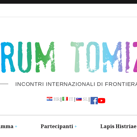
ORUM TOMI
INCONTRI INTERNAZIONALI DI FRONTIER
|
|
|
HR
IT
SL
amma
Partecipanti
Lapis Histriae