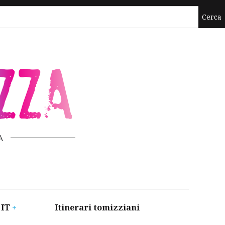
ZZA
A
 IT
Itinerari tomizziani