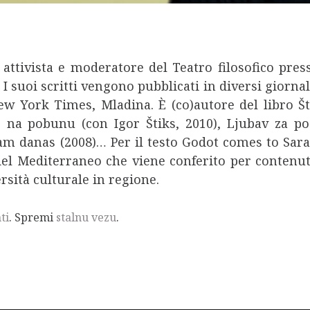
a, attivista e moderatore del Teatro filosofico pre
. I suoi scritti vengono pubblicati in diversi gior
New York Times, Mladina. È (co)autore del libro Št
vo na pobunu (con Igor Štiks, 2010), Ljubav za po
izam danas (2008)… Per il testo Godot comes to Sa
del Mediterraneo che viene conferito per contenut
sità culturale in regione.
ti
. Spremi
stalnu vezu
.