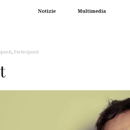
Notizie
Multimedia
ipanti
,
Partecipanti
t