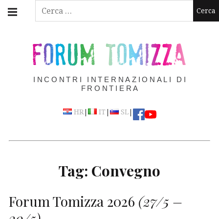
Skip
Main
Ricerca
navigation
to
per:
Menu
content
FORUM TOMIZZA
INCONTRI INTERNAZIONALI DI
FRONTIERA
|
|
|
HR
IT
SL
Tag:
Convegno
Forum Tomizza 2026
(27/5 –
30/5)