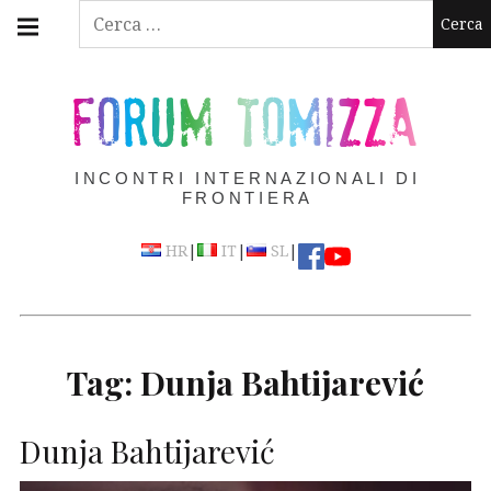
Skip
Main
Ricerca
navigation
to
per:
Menu
content
FORUM TOMIZZA
INCONTRI INTERNAZIONALI DI
FRONTIERA
|
|
|
HR
IT
SL
Tag:
Dunja Bahtijarević
Dunja Bahtijarević