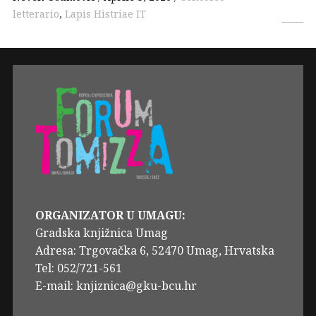
letterario
,
Lapis Histriae IT
ORGANIZATOR U UMAGU:
Gradska knjižnica Umag
Adresa: Trgovačka 6, 52470 Umag, Hrvatska
Tel: 052/721-561
E-mail: knjiznica@gku-bcu.hr