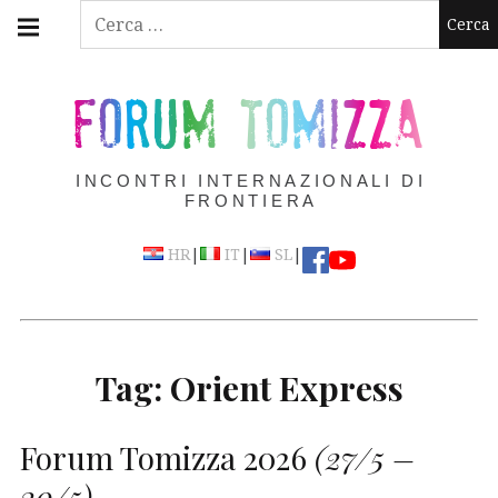
Skip
Main
Ricerca
navigation
to
per:
Menu
content
FORUM TOMIZZA
INCONTRI INTERNAZIONALI DI
FRONTIERA
|
|
|
HR
IT
SL
Tag:
Orient Express
Forum Tomizza 2026
(27/5 –
30/5)