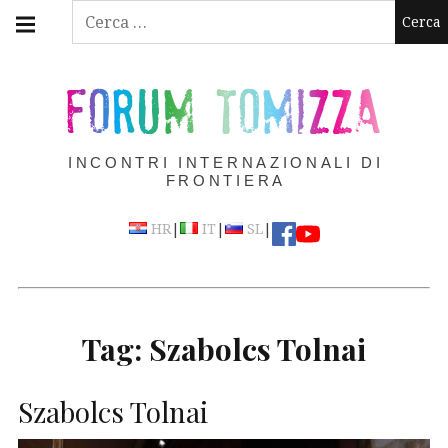
Skip
Main
Ricerca
navigation
to
per:
Menu
content
FORUM TOMIZZA
INCONTRI INTERNAZIONALI DI
FRONTIERA
|
|
|
HR
IT
SL
Tag:
Szabolcs Tolnai
Szabolcs Tolnai