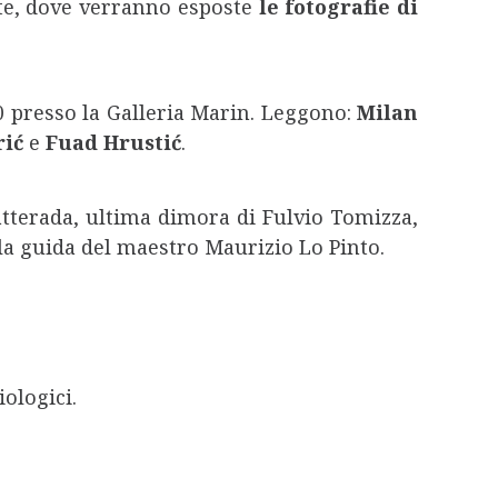
te, dove verranno esposte
le
fotografie di
,00 presso la Galleria Marin. Leggono:
Milan
rić
e
Fuad Hrustić
.
tterada, ultima dimora di Fulvio Tomizza,
la guida del maestro Maurizio Lo Pinto.
ologici.