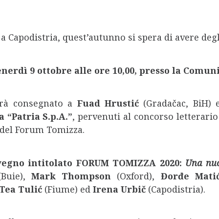
a Capodistria, quest’autunno si spera di avere degl
enerdì 9 ottobre alle ore
10,00
, presso la Comuni
rrà consegnato a
Fuad Hrustić
(Gradačac, BiH) 
 “Patria S.p.A.”
, pervenuti al concorso letterari
 del Forum Tomizza.
vegno intitolato FORUM TOMIZZA 2020:
Una nuo
Buie),
Mark Thompson
(Oxford),
Đorđe Mati
Tea Tulić
(Fiume) ed
Irena Urbič
(Capodistria).