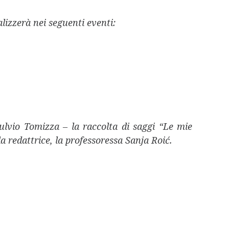
izzerà nei seguenti eventi:
ulvio
Tomizz
a
–
la raccolta di saggi “Le mie
la redattrice, la professoressa Sanja
Roić.