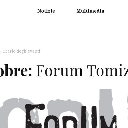
Notizie
Multimedia
o
,
Orario degli eventi
obre:
Forum Tomiz