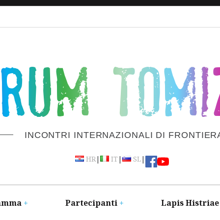
ORUM TOMI
INCONTRI INTERNAZIONALI DI FRONTIER
|
|
|
HR
IT
SL
amma
Partecipanti
Lapis Histriae