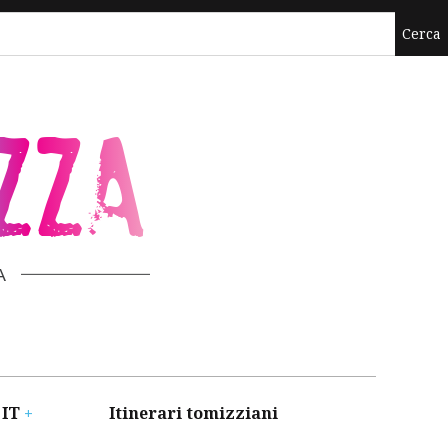
ZZA
A
 IT
Itinerari tomizziani