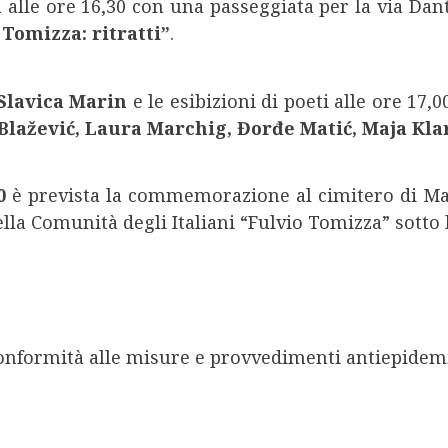
lle ore 16,30 con una passeggiata per la via Dan
Tomizza: ritratti”
.
Slavica Marin
e le esibizioni di poeti alle ore 17
lažević, Laura Marchig, Đorđe Matić, Maja Kla
00
è prevista la commemorazione al cimitero di Ma
la Comunità degli Italiani “Fulvio Tomizza” sotto 
 conformità alle misure e provvedimenti antiepidemi