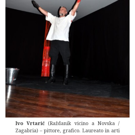
Ivo Vrtarić
(Raždanik vicino a Novska /
Zagabria) – pittore, grafico. Laureato in arti