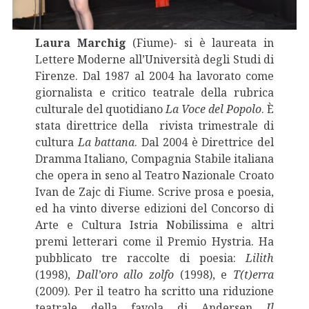
Laura Marchig
(Fiume)- si è laureata in
Lettere Moderne all’Università degli Studi di
Firenze. Dal 1987 al 2004 ha lavorato come
giornalista e critico teatrale della rubrica
culturale del quotidiano
La Voce del Popolo
. È
stata direttrice della rivista trimestrale di
cultura
La battana
. Dal 2004 è Direttrice del
Dramma Italiano, Compagnia Stabile italiana
che opera in seno al Teatro Nazionale Croato
Ivan de Zajc di Fiume. Scrive prosa e poesia,
ed ha vinto diverse edizioni del Concorso di
Arte e Cultura Istria Nobilissima e altri
premi letterari come il Premio Hystria. Ha
pubblicato tre raccolte di poesia:
Lilith
(1998),
Dall’oro allo zolfo
(1998), e
T(t)erra
(2009). Per il teatro ha scritto una riduzione
teatrale della favola di Andersen
Il