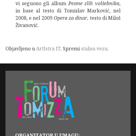
vi seguono gli album
Pesme zlih volšebnika
,
in base al testo di Tomislav Marković, nel
2008, e nel 2009
Opera za dinar
, testo di Miloš
Živanović.
Objavljeno u
ArtIstra IT
. Spremi
stalnu vezu
.
ORGANIZATOR U UMAGU: