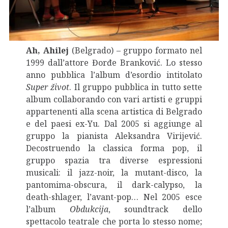
Ah, Ahilej
(Belgrado) – gruppo formato nel
1999 dall’attore Đorđe Branković. Lo stesso
anno pubblica l’album d’esordio intitolato
Super život
. Il gruppo pubblica in tutto sette
album collaborando con vari artisti e gruppi
appartenenti alla scena artistica di Belgrado
e del paesi ex-Yu. Dal 2005 si aggiunge al
gruppo la pianista Aleksandra Virijević.
Decostruendo la classica forma pop, il
gruppo spazia tra diverse espressioni
musicali: il jazz-noir, la mutant-disco, la
pantomima-obscura, il dark-calypso, la
death-shlager, l’avant-pop… Nel 2005 esce
l’album
Obdukcija
, soundtrack dello
spettacolo teatrale che porta lo stesso nome;