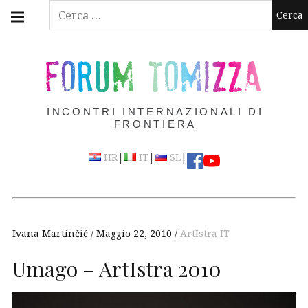
Skip
Main
Ricerca
navigation
to
per:
Menu
content
FORUM TOMIZZA
INCONTRI INTERNAZIONALI DI
FRONTIERA
|
|
|
HR
IT
SL
Ivana Martinčić
Maggio 22, 2010
ArtIstra IT
Umago – ArtIstra 2010