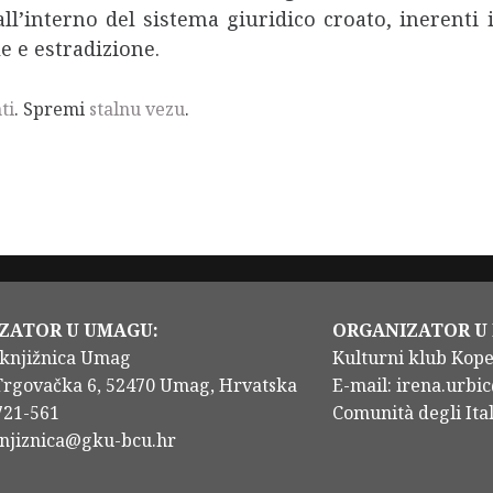
l’interno del sistema giuridico croato, inerenti i d
e e estradizione.
ti
. Spremi
stalnu vezu
.
ZATOR U UMAGU:
ORGANIZATOR U
knjižnica Umag
Kulturni klub Kop
Trgovačka 6, 52470 Umag, Hrvatska
E-mail: irena.urbic
/721-561
Comunità degli Ital
knjiznica@gku-bcu.hr