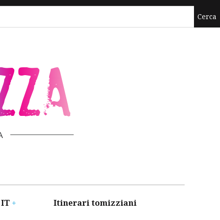
ZZA
A
 IT
Itinerari tomizziani