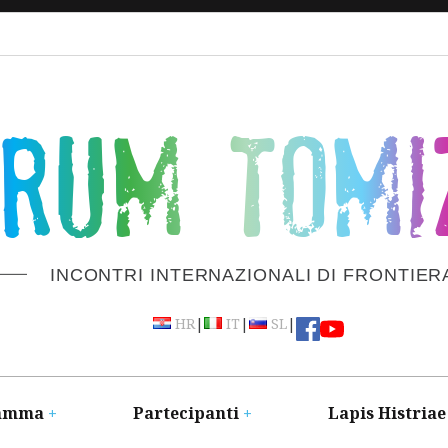
ORUM TOMI
INCONTRI INTERNAZIONALI DI FRONTIER
|
|
|
HR
IT
SL
amma
Partecipanti
Lapis Histriae