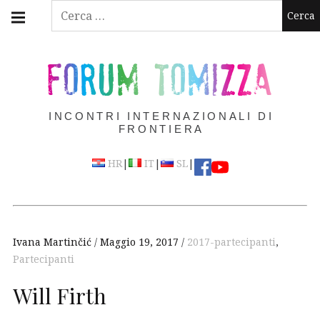
Skip
Main
Ricerca
navigation
to
per:
Menu
content
FORUM TOMIZZA
INCONTRI INTERNAZIONALI DI
FRONTIERA
|
|
|
HR
IT
SL
Ivana Martinčić
Maggio 19, 2017
2017-partecipanti
,
Partecipanti
Will Firth