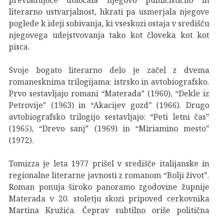
literarno ustvarjalnost, hkrati pa usmerjala njegove
poglede k ideji sobivanja, ki vseskozi ostaja v središču
njegovega udejstvovanja tako kot človeka kot kot
pisca.
Svoje bogato literarno delo je začel z dvema
romanesknima trilogijama: istrsko in avtobiografsko.
Prvo sestavljajo romani “Materada” (1960), “Dekle iz
Petrovije” (1963) in “Akacijev gozd” (1966). Drugo
avtobiografsko trilogijo sestavljajo: “Peti letni čas”
(1965), “Drevo sanj” (1969) in “Miriamino mesto”
(1972).
Tomizza je leta 1977 prišel v središče italijanske in
regionalne literarne javnosti z romanom “Bolji život”.
Roman ponuja široko panoramo zgodovine župnije
Materada v 20. stoletju skozi pripoved cerkovnika
Martina Kružića. Čeprav subtilno oriše politična