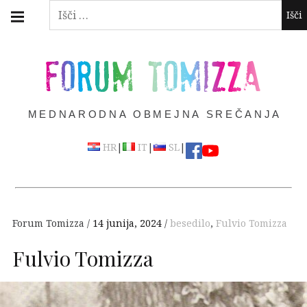
Skip
Main
Išči:
navigation
to
Menu
content
FORUM TOMIZZA
MEDNARODNA OBMEJNA SREČANJA
|
|
|
HR
IT
SL
Forum Tomizza
14 junija, 2024
besedilo
,
Fulvio Tomizza
Fulvio Tomizza