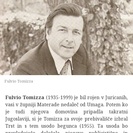
Fulvio Tomizza
Fulvio Tomizza
(1935-1999) je bil rojen v Juricanih,
vasi v župniji Materade nedaleč od Umaga. Potem ko
je tudi njegova domovina pripadla takratni
Jugoslaviji, si je Tomizza za svoje prebivališče izbral
Trst in s tem usodo begunca (1955). Ta usoda bo
prevladujoče določala njegovo publicistično in