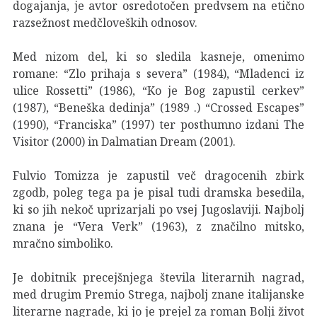
dogajanja, je avtor osredotočen predvsem na etično
razsežnost medčloveških odnosov.
Med nizom del, ki so sledila kasneje, omenimo
romane: “Zlo prihaja s severa” (1984), “Mladenci iz
ulice Rossetti” (1986), “Ko je Bog zapustil cerkev”
(1987), “Beneška dedinja” (1989 .) “Crossed Escapes”
(1990), “Franciska” (1997) ter posthumno izdani The
Visitor (2000) in Dalmatian Dream (2001).
Fulvio Tomizza je zapustil več dragocenih zbirk
zgodb, poleg tega pa je pisal tudi dramska besedila,
ki so jih nekoč uprizarjali po vsej Jugoslaviji. Najbolj
znana je “Vera Verk” (1963), z značilno mitsko,
mračno simboliko.
Je dobitnik precejšnjega števila literarnih nagrad,
med drugim Premio Strega, najbolj znane italijanske
literarne nagrade, ki jo je prejel za roman Bolji život