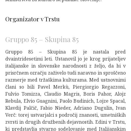
Organizator v Trstu
Gruppo 85 – Skupina 85
Gruppo 85 – Skupina 85 je nastala pred
dvaintridesetimi leti. Ustanovil jo je krog prijateljev
italijanske in slovenske narodnosti z željo, da bi v
prisrčnem ozračju zaživelo tudi naravno in sproščeno
razmerje med tržaškima kulturama. Med ustnovnimi
člani so bili Pavel Merkù, Piergiorgio Regazzoni,
Fulvio Tomizza, Claudio Magris, Boris Pahor, Alojz
Rebula, Elvio Guagnini, Paolo Budinich, Lojze Spacal,
Klavdij Palčič, Fabio Nieder, Adriano Dugulin, Ivan
Verč: torej ustvarjalci s področij znanosti, umetniških
zvrsti in drugih družbenih dejavnostih. Edini v Trstu,
ki predstavlja stvarno sodelovanje med Italijanskim