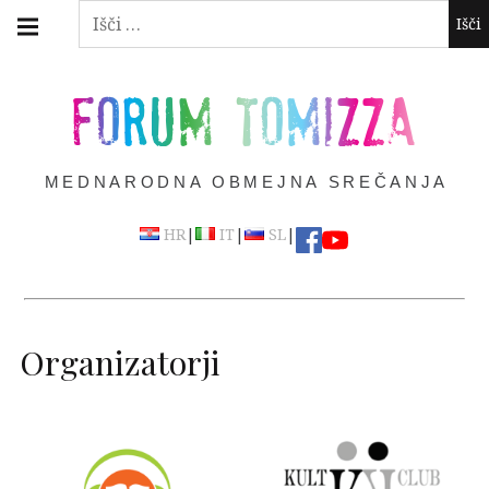
Skip
Main
Išči:
navigation
to
Menu
content
FORUM TOMIZZA
MEDNARODNA OBMEJNA SREČANJA
|
|
|
HR
IT
SL
Organizatorji