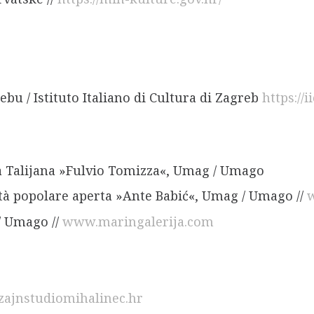
ebu / Istituto Italiano di Cultura di Zagreb
https://i
ca Talijana »Fulvio Tomizza«, Umag / Umago
ità popolare aperta »Ante Babić«, Umag / Umago //
w
 / Umago //
www.maringalerija.com
ajnstudiomihalinec.hr