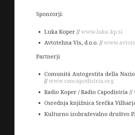
Sponzorji:
Luka Koper //
www.luka-kp.si
Avtotehna Vis, d.o.o. //
www.avtote
Partnerji
Comunità Autogestita della Nazio
//
www.cancapodistria.org
Radio Koper / Radio Capodistria //
Osrednja knjižnica Srečka Vilharja
Kulturno izobraževalno društvo P