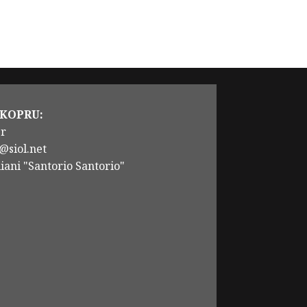
 KOPRU:
er
@siol.net
iani "Santorio Santorio"