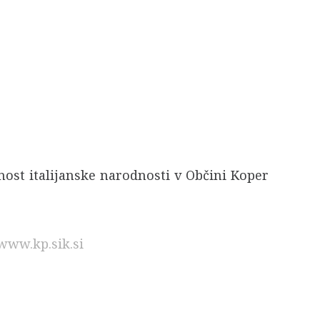
nost italijanske narodnosti v Občini Koper
www.kp.sik.si