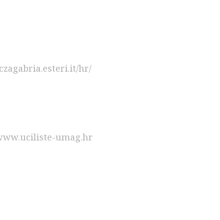
iczagabria.esteri.it/hr/
ww.uciliste-umag.hr