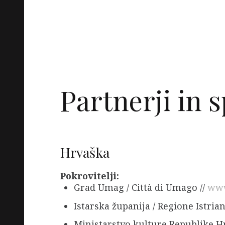
Partnerji in 
Hrvaška
Pokrovitelji:
Grad Umag / Città di Umago //
www
Istarska županija / Regione Istrian
Ministarstvo kulture Republike Hr