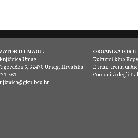
ZATOR U UMAGU:
ORGANIZATOR U
knjižnica Umag
Kulturni klub Kop
Trgovačka 6, 52470 Umag, Hrvatska
E-mail: irena.urbic
/721-561
Comunità degli Ital
knjiznica@gku-bcu.hr