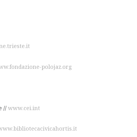
.trieste.it
w.fondazione-polojaz.org
 //
www.cei.int
www.bibliotecacivicahortis.it