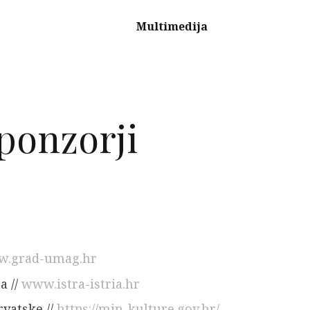
Multimedija
sponzorji
.grad-umag.hr
a //
www.istra-istria.hr
vatske //
https://min-kulture.gov.hr/