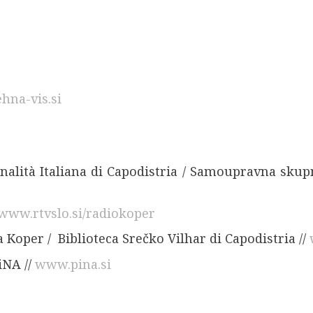
hna-vis.si
nalità Italiana di Capodistria / Samoupravna skup
www.rtvslo.si/radiokoper
 Koper / Biblioteca Srečko Vilhar di Capodistria //
iNA //
www.pina.si