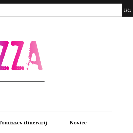
ZZA
Tomizzev itinerarij
Novice