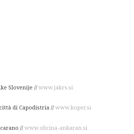
e Slovenije //
www.jakrs.si
à di Capodistria //
www.koper.si
arano //
www.obcina-ankaran.si