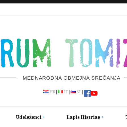
ORUM TOMI
MEDNARODNA OBMEJNA SREČANJA
|
|
|
HR
IT
SL
Udeleženci
Lapis Histriae