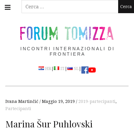
Skip
Main
Ricerca
navigation
to
per:
Menu
content
FORUM TOMIZZA
INCONTRI INTERNAZIONALI DI
FRONTIERA
|
|
|
HR
IT
SL
Ivana Martinčić
Maggio 19, 2019
2019-partecipanti
,
Partecipanti
Marina Šur Puhlovski