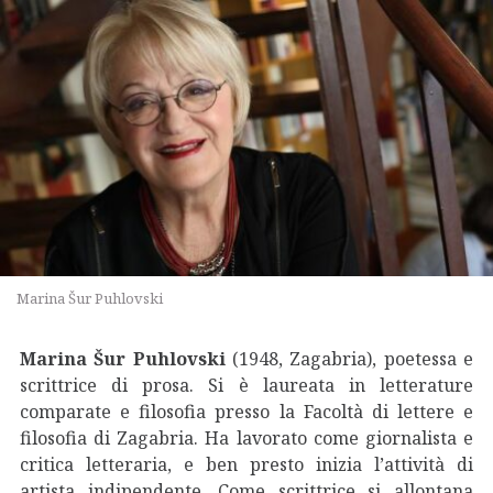
Marina Šur Puhlovski
Marina Šur Puhlovski
(1948, Zagabria), poetessa e
scrittrice di prosa. Si è laureata in letterature
comparate e filosofia presso la Facoltà di lettere e
filosofia di Zagabria. Ha lavorato come giornalista e
critica letteraria, e ben presto inizia l’attività di
artista indipendente. Come scrittrice si allontana