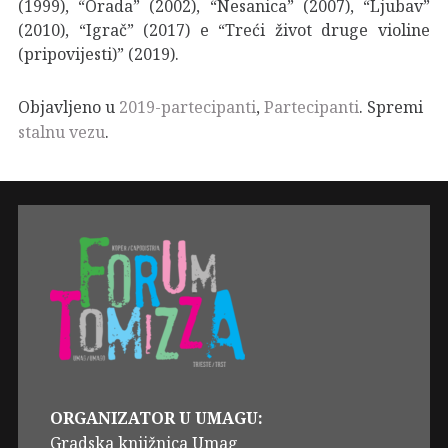
(1999), “Orada” (2002), “Nesanica” (2007), “Ljubav”
(2010), “Igrač” (2017) e “Treći život druge violine
(pripovijesti)” (2019).
Objavljeno u
2019-partecipanti
,
Partecipanti
. Spremi
stalnu vezu
.
ORGANIZATOR U UMAGU:
Gradska knjižnica Umag