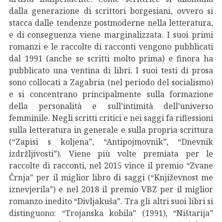
dalla generazione di scrittori borgesiani, ovvero si
stacca dalle tendenze postmoderne nella letteratura,
e di conseguenza viene marginalizzata. I suoi primi
romanzi e le raccolte di racconti vengono pubblicati
dal 1991 (anche se scritti molto prima) e finora ha
pubblicato una ventina di libri. I suoi testi di prosa
sono collocati a Zagabria (nel periodo del socialismo)
e si concentrano principalmente sulla formazione
della personalità e sull’intimità dell’universo
femminile. Negli scritti critici e nei saggi fa riflessioni
sulla letteratura in generale e sulla propria scrittura
(“Zapisi s koljena”, “Antipojmovnik”, “Dnevnik
izdržljivosti”). Viene più volte premiata per le
raccolte di racconti, nel 2015 vince il premio “Zvane
Črnja” per il miglior libro di saggi (“Književnost me
iznevjerila”) e nel 2018 il premio VBZ per il miglior
romanzo inedito “Divljakuša”. Tra gli altri suoi libri si
distinguono: “Trojanska kobila” (1991), “Ništarija”