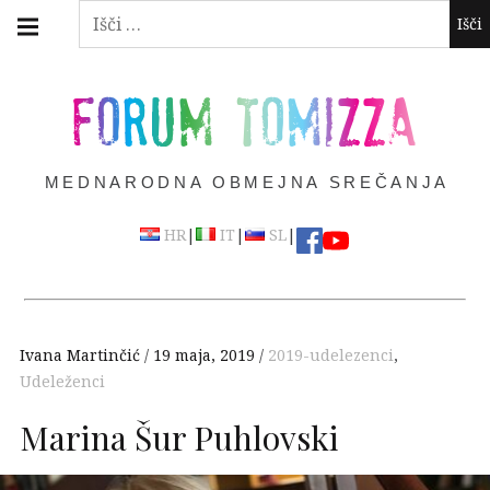
Skip
Main
Išči:
navigation
to
Menu
content
FORUM TOMIZZA
MEDNARODNA OBMEJNA SREČANJA
|
|
|
HR
IT
SL
Ivana Martinčić
19 maja, 2019
2019-udelezenci
,
Udeleženci
Marina Šur Puhlovski