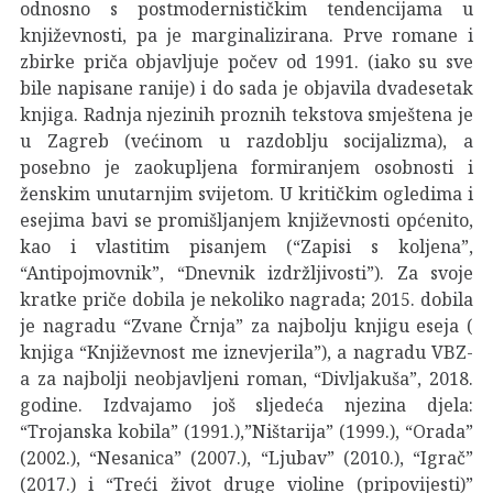
odnosno s postmodernističkim tendencijama u
književnosti, pa je marginalizirana. Prve romane i
zbirke priča objavljuje počev od 1991. (iako su sve
bile napisane ranije) i do sada je objavila dvadesetak
knjiga. Radnja njezinih proznih tekstova smještena je
u Zagreb (većinom u razdoblju socijalizma), a
posebno je zaokupljena formiranjem osobnosti i
ženskim unutarnjim svijetom. U kritičkim ogledima i
esejima bavi se promišljanjem književnosti općenito,
kao i vlastitim pisanjem (“Zapisi s koljena”,
“Antipojmovnik”, “Dnevnik izdržljivosti”). Za svoje
kratke priče dobila je nekoliko nagrada; 2015. dobila
je nagradu “Zvane Črnja” za najbolju knjigu eseja (
knjiga “Književnost me iznevjerila”), a nagradu VBZ-
a za najbolji neobjavljeni roman, “Divljakuša”, 2018.
godine. Izdvajamo još sljedeća njezina djela:
“Trojanska kobila” (1991.),”Ništarija” (1999.), “Orada”
(2002.), “Nesanica” (2007.), “Ljubav” (2010.), “Igrač”
(2017.) i “Treći život druge violine (pripovijesti)”