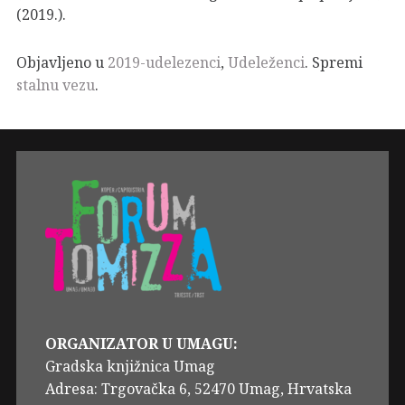
(2019.).
Objavljeno u
2019-udelezenci
,
Udeleženci
. Spremi
stalnu vezu
.
ORGANIZATOR U UMAGU:
Gradska knjižnica Umag
Adresa: Trgovačka 6, 52470 Umag, Hrvatska