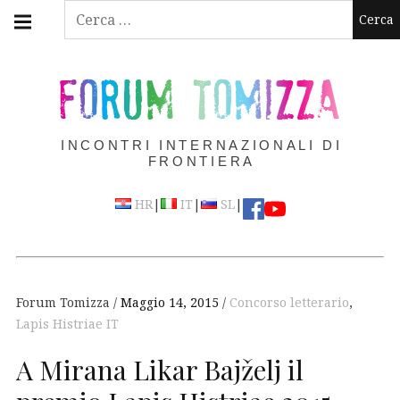
Skip
Main
Ricerca
navigation
to
per:
Menu
content
FORUM TOMIZZA
INCONTRI INTERNAZIONALI DI
FRONTIERA
|
|
|
HR
IT
SL
Forum Tomizza
Maggio 14, 2015
Concorso letterario
,
Lapis Histriae IT
A Mirana Likar Bajželj il