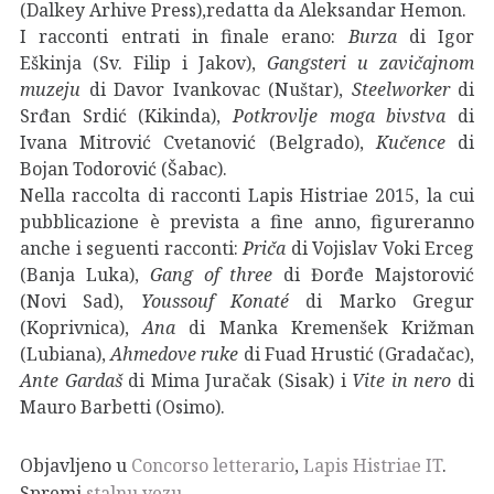
(Dalkey Arhive Press),redatta da Aleksandar Hemon.
I racconti entrati in finale erano:
Burza
di Igor
Eškinja (Sv. Filip i Jakov),
Gangsteri u zavičajnom
muzeju
di Davor Ivankovac (Nuštar),
Steelworker
di
Srđan Srdić (Kikinda),
Potkrovlje moga bivstva
di
Ivana Mitrović Cvetanović (Belgrado),
Kučence
di
Bojan Todorović (Šabac).
Nella raccolta di racconti Lapis Histriae 2015, la cui
pubblicazione è prevista a fine anno, figureranno
anche i seguenti racconti:
Priča
di Vojislav Voki Erceg
(Banja Luka),
Gang of three
di Đorđe Majstorović
(Novi Sad),
Youssouf Konaté
di Marko Gregur
(Koprivnica),
Ana
di Manka Kremenšek Križman
(Lubiana),
Ahmedove ruke
di Fuad Hrustić (Gradačac),
Ante Gardaš
di Mima Juračak (Sisak) i
Vite in nero
di
Mauro Barbetti (Osimo).
Objavljeno u
Concorso letterario
,
Lapis Histriae IT
.
Spremi
stalnu vezu
.