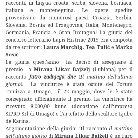
racconti, in lingua croata, serba, slovena, bosniaca,
italiana e montenegrina. Le opere spedite
provenivano da numerosi paesi: Croazia, Serbia,
Slovenia, Bosnia ed Erzegovina, Italia, Montenegro,
Germania, Francia e Gran Bretagna! La giuria del
concorso letterario Lapis Histriae 2015 era composta
da tre scrittori:
Laura Marchig, Tea Tulić
e
Marko
Sosič
.
La giuria quest’anno ha deciso di assegnare il
premio a
Mirana Likar Bajželj
(Lubiana) per il
racconto
Jutro zadnjega dne
(
Il mattino dell’ultimo
giorno
). La vincitrice è stata ospite del Forum
Tomizza a Umago, il 22 maggio, dove le è stato
consegnato ufficialmente il premio. La vincitrice ha
ricevuto 8.000,00 kune (donazione dall’impresa
SIPRO Srl di Umago) e l’artefatto dello scultore Ljubo
de Karina.
Argomentazione della giuria: “Il racconto
Il mattino
dell’ultimo giorno
di
Mirana Likar Bajželj
è un raro