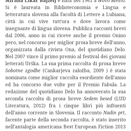
Mirana Likar Bajželj
è nata nel 1961 a Novo Mesto.
Si è laureata in Biblioteconomia e Lingua e
letteratura slovena alla Facoltà di Lettere a Lubiana,
città in cui vive tutt’ora e dove lavora come
insegnante di lingua slovena. Pubblica racconti brevi
dal 2006, anno in cui riceve anche il premio Onino
pero, nel concorso per miglior prosa breve dell’anno,
organizzata dalla rivista Ona, del quotidiano Delo.
Nel 2007 vince il primo premio al festival dei giovani
letterati Urška. La sua prima raccolta di prosa breve
Sobotne zgodbe
(Cankarjeva založba, 2009 ) è stata
nominata come miglior raccolta esordiente dell’anno
ed ha concorso due volte per il Premio Fabula. La
redazione del quotidiano Delo ha annoverato la sua
seconda raccolta di prosa breve
Sedem besed
(LUD
Literatura, 2012) fra i cinque libri più influenti
dell’anno corrente in Slovenia. Il racconto
Nadin prt
,
facente parte della seconda raccolta, è stato inserito
nell’antalogia americana Best European Fiction 2013