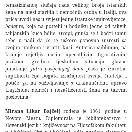
tematiziranog slučaja rada velikog broja istarskih
žena na njezi starijih i nemoćnih osoba u Italiji, ova
priča uvodi nas u svijest jedne istarske umirovljenice,
badante
, koja na postelji u hodniku jedne od takvih
talijanskih kuća bdije, strepi, gnuša se i bodri samu
sebe u nadi da će se uskoro ponovno susresti sa
svojim unukom i vratiti kući. Autorica sublimno, na
krajnje osjetljiv način, upečatljivim figurativnim
jezikom, gradira tjeskobnu situaciju glavne
junakinje.
Jutro posljednjeg dana
priča je izuzetne
suptilnosti čija bogata izražajnost osvaja čitatelja i
potiče ga na suživljavanje s dramatičnom, upravo
tragičnom nemoći i nezaštićenosti žena na takvim
poslovima.“
Mirana Likar Bajželj
rođena je 1961. godine u
Novom Mestu. Diplomirala je bibliotekarstvo i
slovenski jezik i književnost na Filozofskom fakultetu