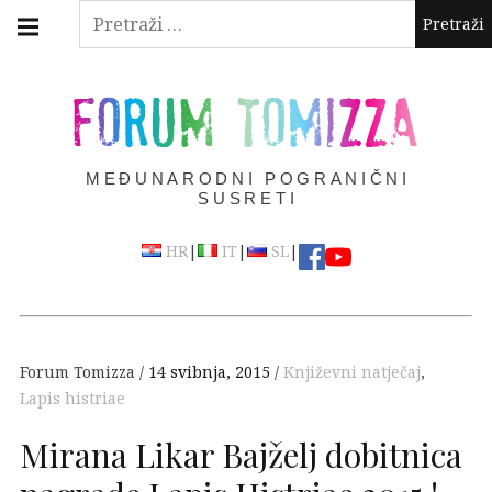
Skip
Main
Pretraži:
navigation
to
Menu
content
FORUM TOMIZZA
MEĐUNARODNI POGRANIČNI
SUSRETI
|
|
|
HR
IT
SL
Forum Tomizza
14 svibnja, 2015
Književni natječaj
,
Lapis histriae
Mirana Likar Bajželj dobitnica