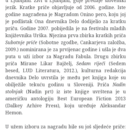
u Ljubljani. Živi u Ljubljani, gdje predaje slovenski
jezik. Kratke priče objavljuje od 2006. godine. Iste
godine nagrađena je Nagradom Onino pero, koju joj
je podlistak Ona dnevnika Delo dodijelio za kratku
priču. Godine 2007. pobijedila je na festivalu mladih
književnika Urška. Njezina prva zbirka kratkih priča
Subotnje priče
(Sobotne zgodbe, Cankarjeva založba,
2009.) nominirana je za prvijenac godine i ušla je dva
puta u uži izbor za Nagradu Fabula. Drugu zbirku
priča Mirane Likar Bajželj,
Sedam riječi
(Sedem
besed, LUD Literatura, 2012.), kulturna redakcija
dnevnika Delo uvrstila je među pet knjiga koje su
obilježile tekuću godinu u Sloveniji. Priča
Nadin
stolnjak
(Nadin prt) iz iste knjige uvrštena je u
američku antologiju Best European Fiction 2013
(Dalkey Arhive Press), koju uređuje Aleksandar
Hemon.
U užem izboru za nagradu bile su još sljedeće priče: