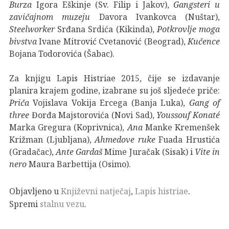
Burza
Igora Eškinje (Sv. Filip i Jakov),
Gangsteri u
zavičajnom muzeju
Davora Ivankovca (Nuštar),
Steelworker
Srđana Srdića (Kikinda),
Potkrovlje moga
bivstva
Ivane Mitrović Cvetanović (Beograd),
Kučence
Bojana Todorovića (Šabac).
Za knjigu Lapis Histriae 2015, čije se izdavanje
planira krajem godine, izabrane su još sljedeće priče:
Priča
Vojislava Vokija Ercega (Banja Luka),
Gang of
three
Đorđa Majstorovića (Novi Sad),
Youssouf Konaté
Marka Gregura (Koprivnica),
Ana
Manke Kremenšek
Križman (Ljubljana),
Ahmedove ruke
Fuada Hrustića
(Gradačac),
Ante Gardaš
Mime Juračak (Sisak) i
Vite in
nero
Maura Barbettija (Osimo).
Objavljeno u
Književni natječaj
,
Lapis histriae
.
Spremi
stalnu vezu
.