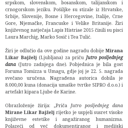
srpskom, slovenskom, bosanskom, talijanskom i
crnogorskom jeziku. Pošiljke su stizale iz Hrvatske,
Srbije, Slovenije, Bosne i Hercegovine, Italije, Crne
Gore, Njemačke, Francuske i Velike Britanije. Žiri
književnog natječaja Lapis Histriae 2015 činili su pisci
Laura Marchig, Marko Sosič i Tea Tulić.
Žiri je odlučio da ove godine nagradu dobije
Mirana
Likar Bajželj
(Ljubljana) za priču
Jutro posljednjeg
dana
(Jutro zadnjega dne). Pobjednica je bila gost
Foruma Tomizza u Umagu, gdje joj je 22. 5. nagrada
svečano uručena. Nagrađena autorica dobila je
8.000,00 kuna (donacija umaške tvrtke SIPRO d.o.o.) i
artefakt kipara Ljube de Karine.
Obrazloženje žirija: „Priča
Jutro posljednjeg dana
Mirane Likar Bajželj
rijetko je uspjeli susret visoke
književne estetike i angažiranog humanizma.
Polazeći od već dokumentiranog i medijski