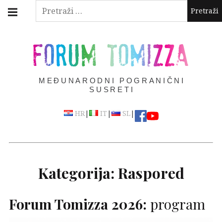
Skip
Main
Pretraži:
navigation
to
Menu
content
FORUM TOMIZZA
MEĐUNARODNI POGRANIČNI
SUSRETI
|
|
|
HR
IT
SL
Kategorija:
Raspored
Forum Tomizza 2026:
program