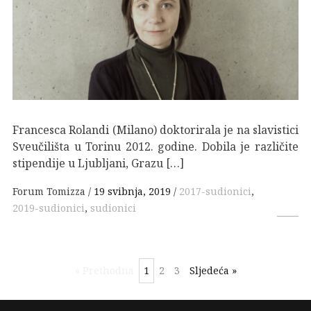
Francesca Rolandi (Milano) doktorirala je na slavistici
Sveučilišta u Torinu 2012. godine. Dobila je različite
stipendije u Ljubljani, Grazu […]
Forum Tomizza
19 svibnja, 2019
2017-sudionici
,
2019-sudionici
,
sudionici
« Prethodna
1
2
3
Sljedeća »