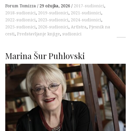
Forum Tomizza
29 ožujka, 2026
2017-sudionici
,
2018-sudionici
,
2019-sudionici
,
2021-sudionici
,
2022-sudionici
,
2023-sudionici
,
2024-sudionici
,
2025-sudionici
,
2026-sudionici
,
ArtIstra
,
Pjesnik na
cesti
,
Predstavljanje knjige
,
sudionici
Marina Šur Puhlovski