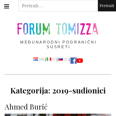
Skip
Main
Pretraži:
navigation
to
Menu
content
FORUM TOMIZZA
MEĐUNARODNI POGRANIČNI
SUSRETI
|
|
|
HR
IT
SL
Kategorija:
2019-sudionici
Ahmed Burić