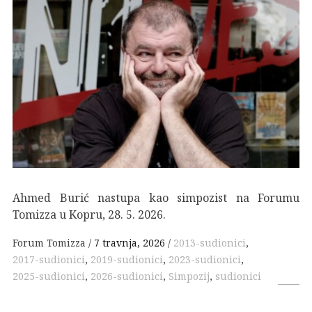
Ahmed Burić nastupa kao simpozist na Forumu
Tomizza u Kopru, 28. 5. 2026.
Forum Tomizza
7 travnja, 2026
2013-sudionici
,
2017-sudionici
,
2019-sudionici
,
2023-sudionici
,
2025-sudionici
,
2026-sudionici
,
Simpozij
,
sudionici