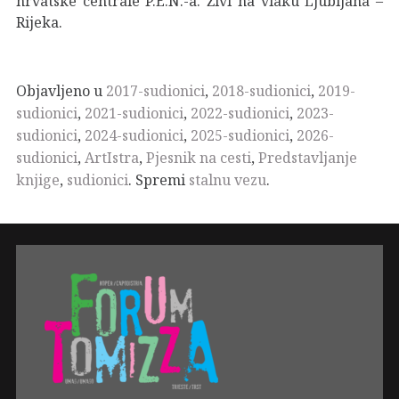
hrvatske centrale P.E.N.-a. Živi na vlaku Ljubljana –
Rijeka.
Objavljeno u
2017-sudionici
,
2018-sudionici
,
2019-
sudionici
,
2021-sudionici
,
2022-sudionici
,
2023-
sudionici
,
2024-sudionici
,
2025-sudionici
,
2026-
sudionici
,
ArtIstra
,
Pjesnik na cesti
,
Predstavljanje
knjige
,
sudionici
. Spremi
stalnu vezu
.