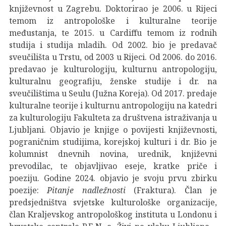
književnost u Zagrebu. Doktorirao je 2006. u Rijeci
temom iz antropološke i kulturalne teorije
međustanja, te 2015. u Cardiffu temom iz rodnih
studija i studija mladih. Od 2002. bio je predavač
sveučilišta u Trstu, od 2003 u Rijeci. Od 2006. do 2016.
predavao je kulturologiju, kulturnu antropologiju,
kulturalnu geografiju, ženske studije i dr. na
sveučilištima u Seulu (Južna Koreja). Od 2017. predaje
kulturalne teorije i kulturnu antropologiju na katedri
za kulturologiju Fakulteta za društvena istraživanja u
Ljubljani. Objavio je knjige o povijesti književnosti,
pograničnim studijima, korejskoj kulturi i dr. Bio je
kolumnist dnevnih novina, urednik, književni
prevodilac, te objavljivao eseje, kratke priče i
poeziju. Godine 2024. objavio je svoju prvu zbirku
poezije:
Pitanje nadležnosti
(Fraktura). Član je
predsjedništva svjetske kulturološke organizacije,
član Kraljevskog antropološkog instituta u Londonu i